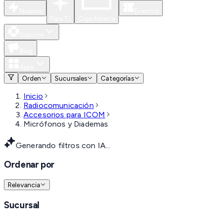
Nuevos
Eventos
Para Ti
Caja Abierta
Soporte
Blog
Apps
Orden
Sucursales
Categorías
Inicio
Radiocomunicación
Accesorios para ICOM
Micrófonos y Diademas
Generando filtros con IA...
Ordenar por
Relevancia
Sucursal