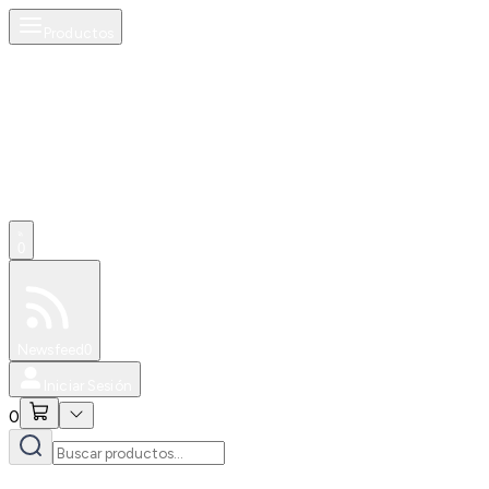
Productos
0
Especiales
Newsfeed
0
Iniciar Sesión
0