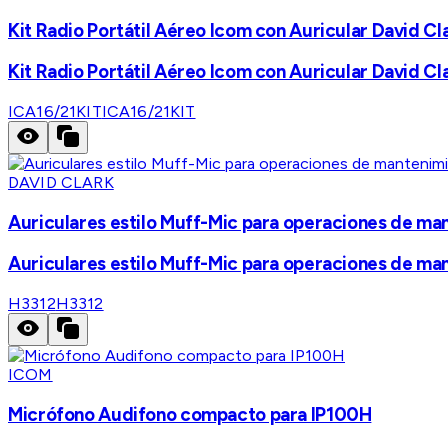
Kit Radio Portátil Aéreo Icom con Auricular David Cl
Kit Radio Portátil Aéreo Icom con Auricular David Cl
ICA16/21KIT
ICA16/21KIT
DAVID CLARK
Auriculares estilo Muff-Mic para operaciones de ma
Auriculares estilo Muff-Mic para operaciones de ma
H3312
H3312
ICOM
Micrófono Audifono compacto para IP100H