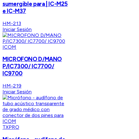
sumergible para | IC-M25
e IC-M37
HM-213
Iniciar Sesión
ICOM
MICROFONO D/MANO
P/IC7300/ IC7700/
IC9700
HM-219
Iniciar Sesión
TXPRO