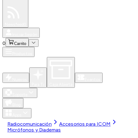
Especiales
Newsfeed
0
Iniciar Sesión
0
Carrito
Productos
Nuevos
Eventos
Para Ti
Caja Abierta
Soporte
Blog
Apps
Radiocomunicación
Accesorios para ICOM
Micrófonos y Diademas