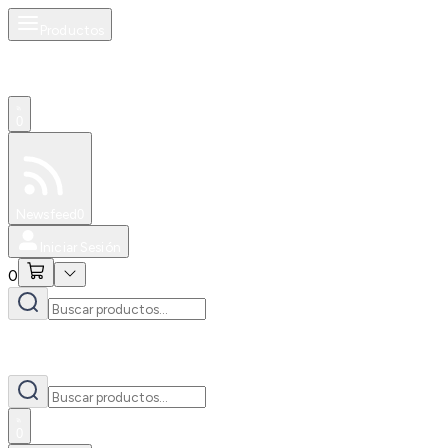
Productos
0
Especiales
Newsfeed
0
Iniciar Sesión
0
0