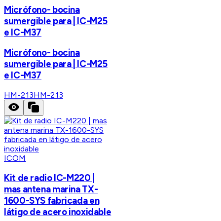
Micrófono- bocina
sumergible para | IC-M25
e IC-M37
Micrófono- bocina
sumergible para | IC-M25
e IC-M37
HM-213
HM-213
ICOM
Kit de radio IC-M220 |
mas antena marina TX-
1600-SYS fabricada en
látigo de acero inoxidable