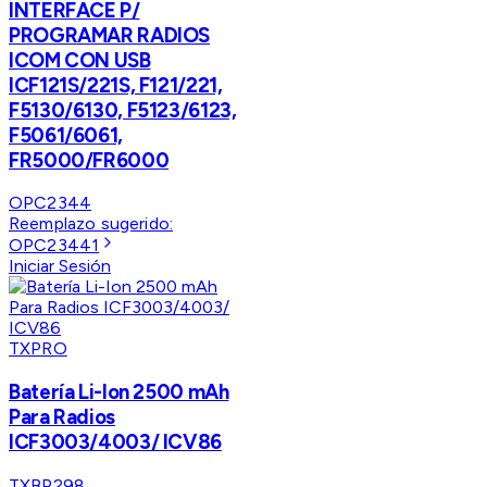
INTERFACE P/
PROGRAMAR RADIOS
ICOM CON USB
ICF121S/221S, F121/221,
F5130/6130, F5123/6123,
F5061/6061,
FR5000/FR6000
OPC2344
Reemplazo sugerido:
OPC23441
Iniciar Sesión
TXPRO
Batería Li-Ion 2500 mAh
Para Radios
ICF3003/4003/ ICV86
TXBP298