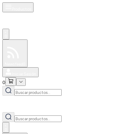
Productos
0
Especiales
Newsfeed
0
Iniciar Sesión
0
0