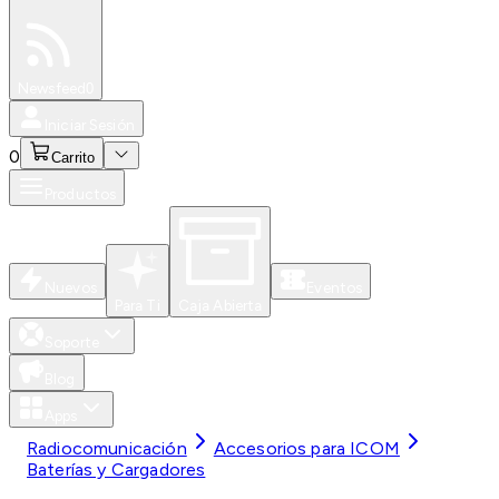
Especiales
Newsfeed
0
Iniciar Sesión
0
Carrito
Productos
Nuevos
Eventos
Para Ti
Caja Abierta
Soporte
Blog
Apps
Radiocomunicación
Accesorios para ICOM
Baterías y Cargadores