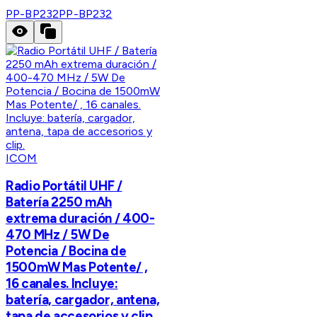
PP-BP232
PP-BP232
ICOM
Radio Portátil UHF /
Batería 2250 mAh
extrema duración / 400-
470 MHz / 5W De
Potencia / Bocina de
1500mW Mas Potente/ ,
16 canales. Incluye:
batería, cargador, antena,
tapa de accesorios y clip.