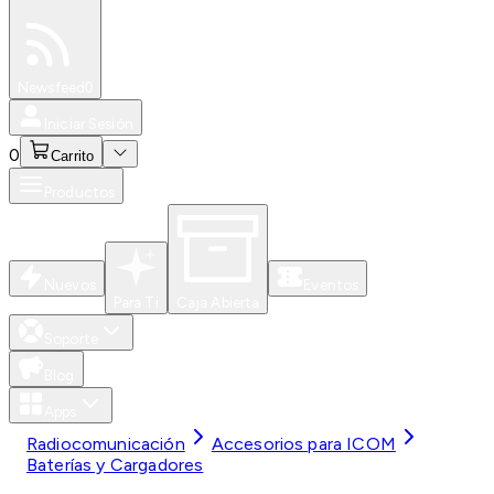
Especiales
Newsfeed
0
Iniciar Sesión
0
Carrito
Productos
Nuevos
Eventos
Para Ti
Caja Abierta
Soporte
Blog
Apps
Radiocomunicación
Accesorios para ICOM
Baterías y Cargadores