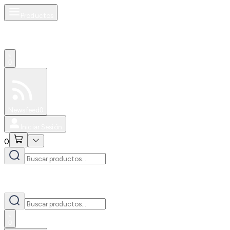
Productos
0
Especiales
Newsfeed
0
Iniciar Sesión
0
0