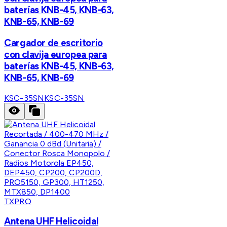
baterías KNB-45, KNB-63,
KNB-65, KNB-69
Cargador de escritorio
con clavija europea para
baterías KNB-45, KNB-63,
KNB-65, KNB-69
KSC-35SN
KSC-35SN
TXPRO
Antena UHF Helicoidal