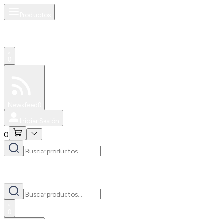
Productos
0
Especiales
Newsfeed
0
Iniciar Sesión
0
0