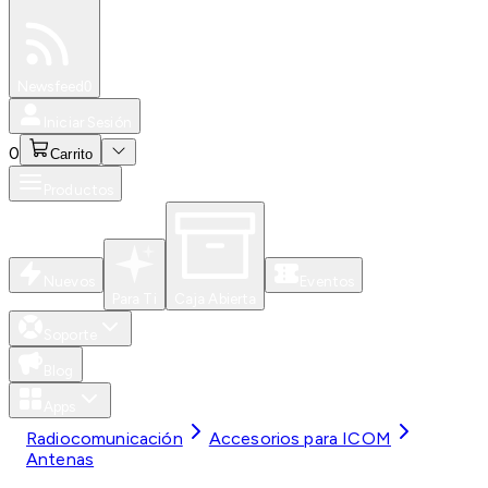
Especiales
Newsfeed
0
Iniciar Sesión
0
Carrito
Productos
Nuevos
Eventos
Para Ti
Caja Abierta
Soporte
Blog
Apps
Radiocomunicación
Accesorios para ICOM
Antenas