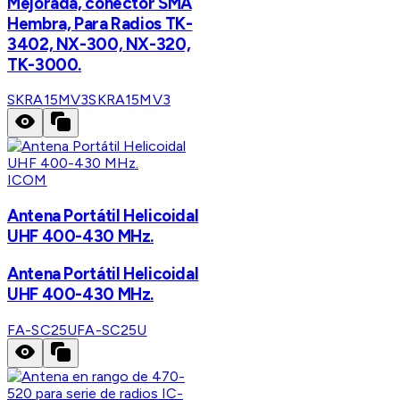
Mejorada, conector SMA
Hembra, Para Radios TK-
3402, NX-300, NX-320,
TK-3000.
SKRA15MV3
SKRA15MV3
ICOM
Antena Portátil Helicoidal
UHF 400-430 MHz.
Antena Portátil Helicoidal
UHF 400-430 MHz.
FA-SC25U
FA-SC25U