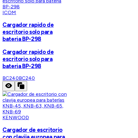
ICOM
Cargador rapido de
escritorio solo para
bateria BP-298
Cargador rapido de
escritorio solo para
bateria BP-298
BC240
BC240
KENWOOD
Cargador de escritorio
con clavija europea para