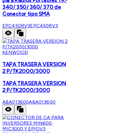
para Radios Portátiles TK-
340/ 350/ 360/ 370 de
Conector tipo SMA
EPC450RV3
EPC450RV3
KENWOOD
TAPA TRASERA VERSION
2 P/TK2000/3000
TAPA TRASERA VERSION
2 P/TK2000/3000
A8A013600
A8A013600