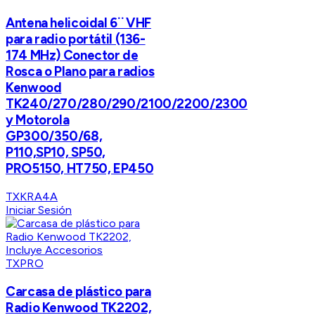
Antena helicoidal 6¨ VHF
para radio portátil (136-
174 MHz) Conector de
Rosca o Plano para radios
Kenwood
TK240/270/280/290/2100/2200/2300
y Motorola
GP300/350/68,
P110,SP10, SP50,
PRO5150, HT750, EP450
TXKRA4A
Iniciar Sesión
TXPRO
Carcasa de plástico para
Radio Kenwood TK2202,