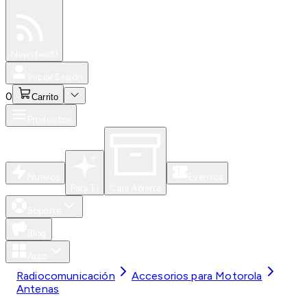
Especiales
Newsfeed
0
Iniciar Sesión
0
Carrito
Productos
Nuevos
Eventos
Para Ti
Caja Abierta
Soporte
Blog
Apps
Radiocomunicación
Accesorios para Motorola
Antenas