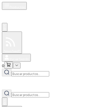
Productos
0
Especiales
Newsfeed
0
Iniciar Sesión
0
0