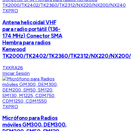
TXPRO
Antena helicoidal VHF
para radio portátil (136-
174 MHz) Conector SMA
Hembra para radios
Kenwood
TK2000/TK2402/TK2360/TK2312/NX220/NX200
TXKRA26
Iniciar Sesión
TXPRO
Micrófono para Radios
móviles GM300, DEM300,