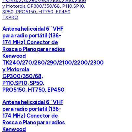
TXPRO
Antena helicoidal 6¨ VHF
para radio portátil (136-
174 MHz) Conector de
Rosca o Plano para radios
Kenwood
TK240/270/280/290/2100/2200/2300
y Motorola
GP300/350/68,
P110,SP10, SP50,
PRO5150, HT750, EP450
Antena helicoidal 6¨ VHF
para radio portátil (136-
174 MHz) Conector de
Rosca o Plano para radios
Kenwood