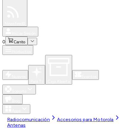
Especiales
Newsfeed
0
Iniciar Sesión
0
Carrito
Productos
Nuevos
Eventos
Para Ti
Caja Abierta
Soporte
Blog
Apps
Radiocomunicación
Accesorios para Motorola
Antenas