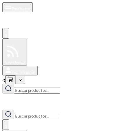
Productos
0
Especiales
Newsfeed
0
Iniciar Sesión
0
0