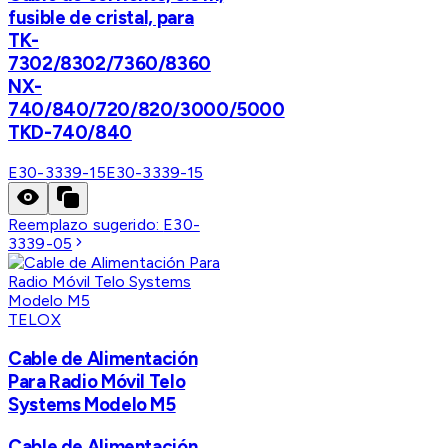
fusible de cristal, para
TK-
7302/8302/7360/8360
NX-
740/840/720/820/3000/5000
TKD-740/840
E30-3339-15
E30-3339-15
Reemplazo sugerido:
E30-
3339-05
TELOX
Cable de Alimentación
Para Radio Móvil Telo
Systems Modelo M5
Cable de Alimentación