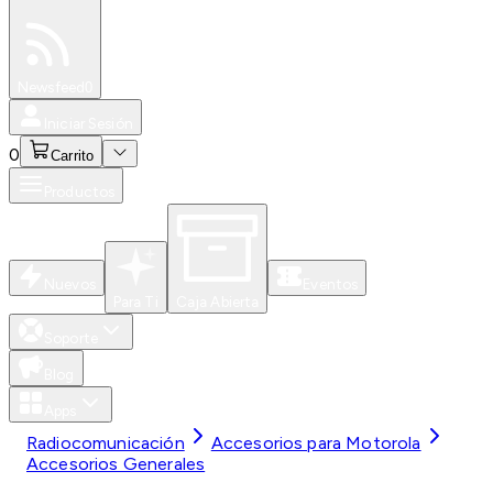
Especiales
Newsfeed
0
Iniciar Sesión
0
Carrito
Productos
Nuevos
Eventos
Para Ti
Caja Abierta
Soporte
Blog
Apps
Radiocomunicación
Accesorios para Motorola
Accesorios Generales