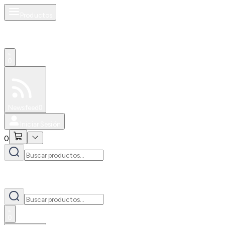
Productos
0
Especiales
Newsfeed
0
Iniciar Sesión
0
0