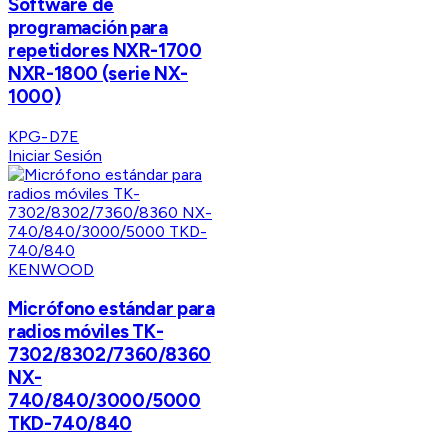
Software de
programación para
repetidores NXR-1700
NXR-1800 (serie NX-
1000)
KPG-D7E
Iniciar Sesión
KENWOOD
Micrófono estándar para
radios móviles TK-
7302/8302/7360/8360
NX-
740/840/3000/5000
TKD-740/840