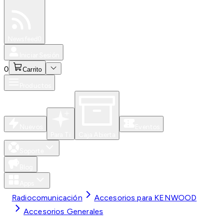
Especiales
Newsfeed
0
Iniciar Sesión
0
Carrito
Productos
Nuevos
Eventos
Para Ti
Caja Abierta
Soporte
Blog
Apps
Radiocomunicación
Accesorios para KENWOOD
Accesorios Generales