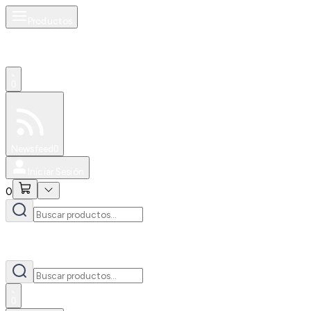
Productos
0
Especiales
Newsfeed
0
Iniciar Sesión
0
0