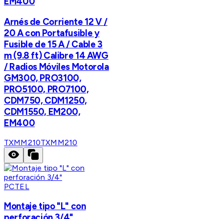
EM400
Arnés de Corriente 12 V /
20 A con Portafusible y
Fusible de 15 A / Cable 3
m (9.8 ft) Calibre 14 AWG
/ Radios Móviles Motorola
GM300, PRO3100,
PRO5100, PRO7100,
CDM750, CDM1250,
CDM1550, EM200,
EM400
TXMM210
TXMM210
PCTEL
Montaje tipo "L" con
perforación 3/4"