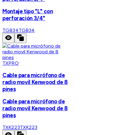
Montaje tipo "L" con
perforación 3/4"
TGB34
TGB34
TXPRO
Cable para micrófono de
radio movil Kenwood de 8
pines
Cable para micrófono de
radio movil Kenwood de 8
pines
TXK223
TXK223