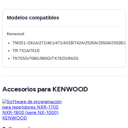
Modelos compatibles
Kenwood:
TM201-/261A/271/461/471/401B/742A/2530A/2550A/2550E/2
TR 751A/751E
TK705G/708G/860G/TK762G/862G
Accesorios para KENWOOD
KENWOOD