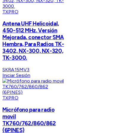
TXPRO
Antena UHF Helicoidal,
450-512 MHz. Versión
Mejorada, conector SMA
Hembra, Para Radios TK-
3402, NX-300, NX-320,
TK-3000.
SKRA15MV3
Iniciar Sesión
TXPRO
Micrófono para radio
movil
TK760/762/860/862
(6PINES)