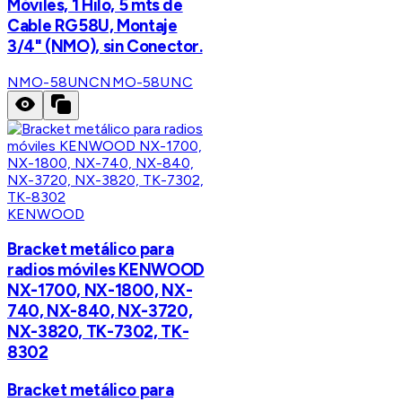
Móviles, 1 Hilo, 5 mts de
Cable RG58U, Montaje
3/4" (NMO), sin Conector.
NMO-58UNC
NMO-58UNC
KENWOOD
Bracket metálico para
radios móviles KENWOOD
NX-1700, NX-1800, NX-
740, NX-840, NX-3720,
NX-3820, TK-7302, TK-
8302
Bracket metálico para