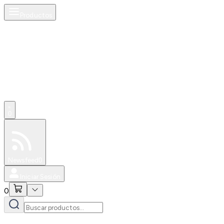
Productos
0
Especiales
Newsfeed
0
Iniciar Sesión
0