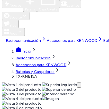
Nuevos
Eventos
Para Ti
Caja Abierta
Soporte
Blog
Apps
Radiocomunicación
Accesorios para KENWOOD
Bat
Inicio
Radiocomunicación
Accesorios para KENWOOD
Baterías y Cargadores
TX-KNB15A