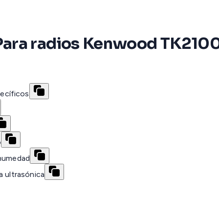
ara radios Kenwood TK2100,
ecíficos
o
 humedad
a ultrasónica