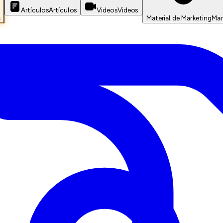
Artículos
Artículos
Videos
Videos
s
Material de Marketing
Mar