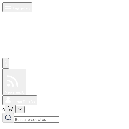
Productos
0
Especiales
Newsfeed
0
Iniciar Sesión
0