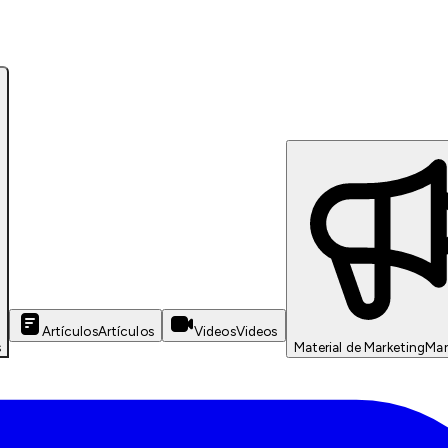
Artículos
Artículos
Videos
Videos
s
Material de Marketing
Mar