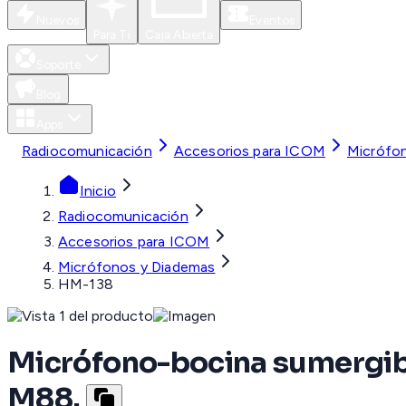
Nuevos
Eventos
Para Ti
Caja Abierta
Soporte
Blog
Apps
Radiocomunicación
Accesorios para ICOM
Micrófo
Inicio
Radiocomunicación
Accesorios para ICOM
Micrófonos y Diademas
HM-138
Micrófono-bocina sumergibl
M88.