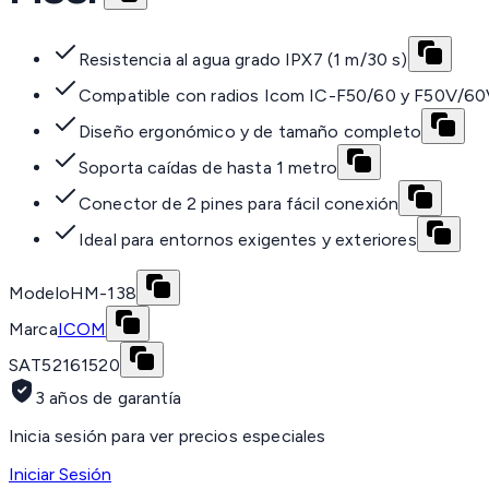
Resistencia al agua grado IPX7 (1 m/30 s)
Compatible con radios Icom IC-F50/60 y F50V/6
Diseño ergonómico y de tamaño completo
Soporta caídas de hasta 1 metro
Conector de 2 pines para fácil conexión
Ideal para entornos exigentes y exteriores
Modelo
HM-138
Marca
ICOM
SAT
52161520
3 años de garantía
Inicia sesión para ver precios especiales
Iniciar Sesión