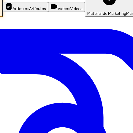
Artículos
Artículos
Videos
Videos
s
Material de Marketing
Mar