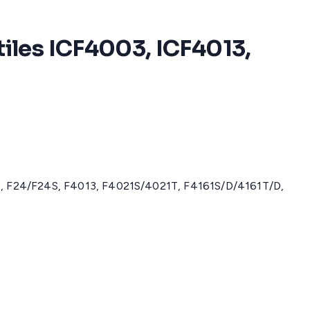
iles ICF4003, ICF4013,
3, F24/F24S, F4013, F4021S/4021T, F4161S/D/4161T/D,