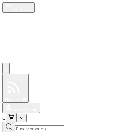
Productos
0
Especiales
Newsfeed
0
Iniciar Sesión
0