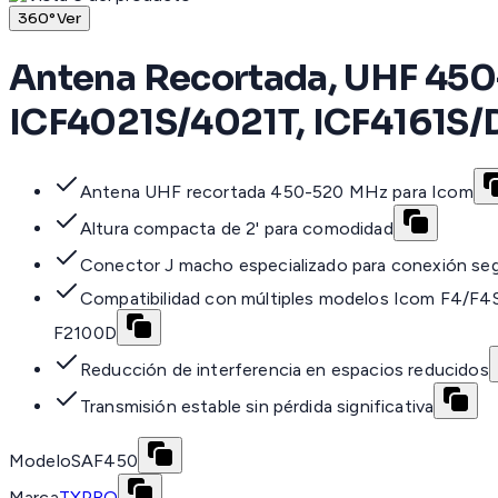
360°
Ver
Antena Recortada, UHF 450-
ICF4021S/4021T, ICF4161S/
Antena UHF recortada 450-520 MHz para Icom
Altura compacta de 2' para comodidad
Conector J macho especializado para conexión se
Compatibilidad con múltiples modelos Icom F4/F
F2100D
Reducción de interferencia en espacios reducidos
Transmisión estable sin pérdida significativa
Modelo
SAF450
Marca
TXPRO