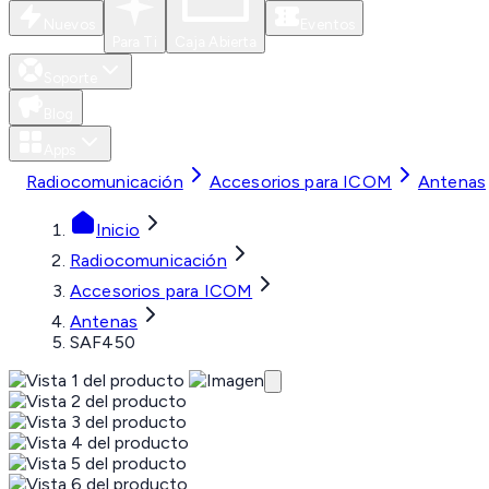
Nuevos
Eventos
Para Ti
Caja Abierta
Soporte
Blog
Apps
Radiocomunicación
Accesorios para ICOM
Antenas
Inicio
Radiocomunicación
Accesorios para ICOM
Antenas
SAF450