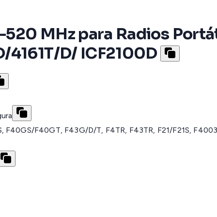
520 MHz para Radios Portát
D/4161T/D/ ICF2100D
gura
4S, F40GS/F40GT, F43G/D/T, F4TR, F43TR, F21/F21S, F400