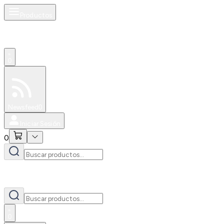
Productos
0
Especiales
Newsfeed
0
Iniciar Sesión
0
0