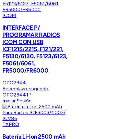
ICOM
INTERFACE P/
PROGRAMAR RADIOS
ICOM CON USB
ICF121S/221S, F121/221,
F5130/6130, F5123/6123,
F5061/6061,
FR5000/FR6000
OPC2344
Reemplazo sugerido:
OPC23441
Iniciar Sesión
TXPRO
Batería Li-Ion 2500 mAh