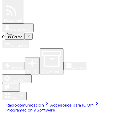
Especiales
Newsfeed
0
Iniciar Sesión
0
Carrito
Productos
Nuevos
Eventos
Para Ti
Caja Abierta
Soporte
Blog
Apps
Radiocomunicación
Accesorios para ICOM
Programación y Software