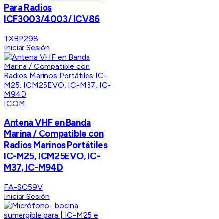
Para Radios
ICF3003/4003/ ICV86
TXBP298
Iniciar Sesión
ICOM
Antena VHF en Banda
Marina / Compatible con
Radios Marinos Portátiles
IC-M25, ICM25EVO, IC-
M37, IC-M94D
FA-SC59V
Iniciar Sesión