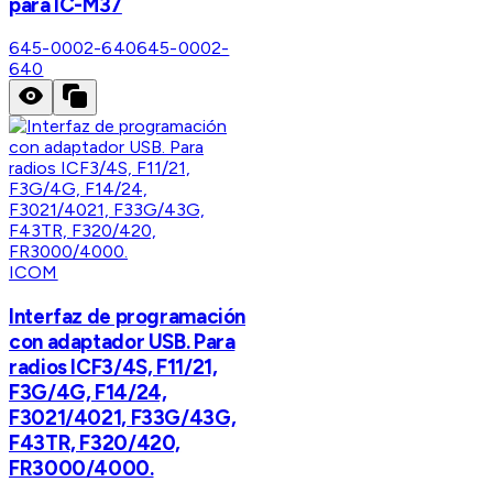
para IC-M37
645-0002-640
645-0002-
640
ICOM
Interfaz de programación
con adaptador USB. Para
radios ICF3/4S, F11/21,
F3G/4G, F14/24,
F3021/4021, F33G/43G,
F43TR, F320/420,
FR3000/4000.