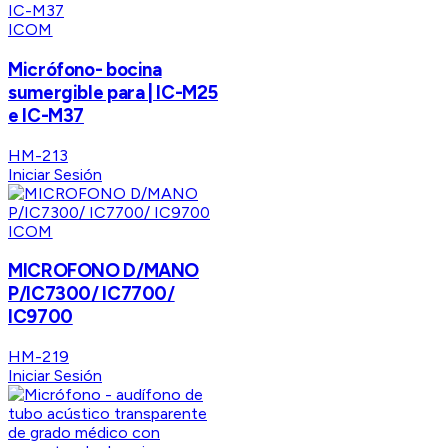
ICOM
Micrófono- bocina
sumergible para | IC-M25
e IC-M37
HM-213
Iniciar Sesión
ICOM
MICROFONO D/MANO
P/IC7300/ IC7700/
IC9700
HM-219
Iniciar Sesión