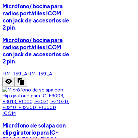
Micrófono/ bocina para
radios portátiles ICOM
con jack de accesorios de
2 pin.
Micrófono/ bocina para
radios portátiles ICOM
con jack de accesorios de
2 pin.
HM-159LA
HM-159LA
ICOM
Micrófono de solapa con
clip giratorio para IC-