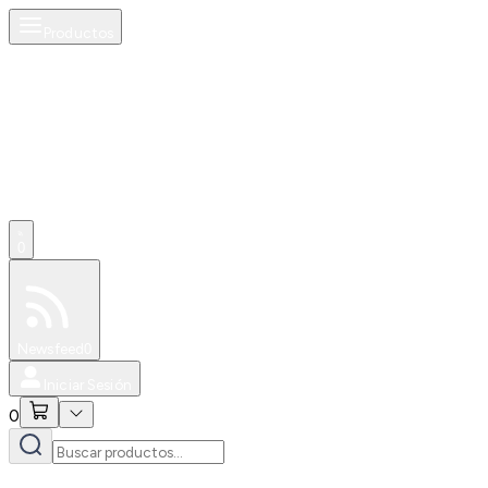
Productos
0
Especiales
Newsfeed
0
Iniciar Sesión
0