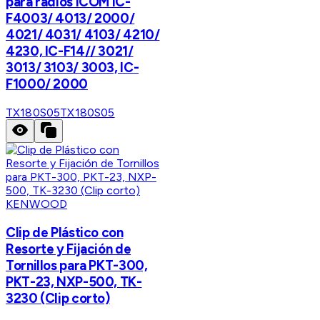
para radios ICOM IC-
F4003/ 4013/ 2000/
4021/ 4031/ 4103/ 4210/
4230, IC-F14// 3021/
3013/ 3103/ 3003, IC-
F1000/ 2000
TX180S05
TX180S05
KENWOOD
Clip de Plástico con
Resorte y Fijación de
Tornillos para PKT-300,
PKT-23, NXP-500, TK-
3230 (Clip corto)