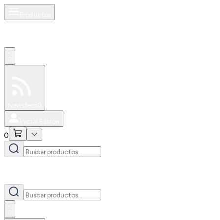
Productos
0
Especiales
Newsfeed
0
Iniciar Sesión
0
0