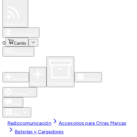
Especiales
Newsfeed
0
Iniciar Sesión
0
Carrito
Productos
Nuevos
Eventos
Para Ti
Caja Abierta
Soporte
Blog
Apps
Radiocomunicación
Accesorios para Otras Marcas
Baterías y Cargadores