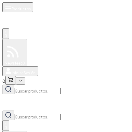
Productos
0
Especiales
Newsfeed
0
Iniciar Sesión
0
0