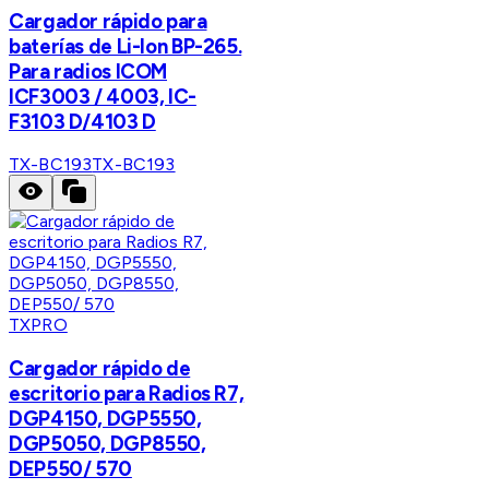
Cargador rápido para
baterías de Li-Ion BP-265.
Para radios ICOM
ICF3003 / 4003, IC-
F3103 D/4103 D
TX-BC193
TX-BC193
TXPRO
Cargador rápido de
escritorio para Radios R7,
DGP4150, DGP5550,
DGP5050, DGP8550,
DEP550/ 570