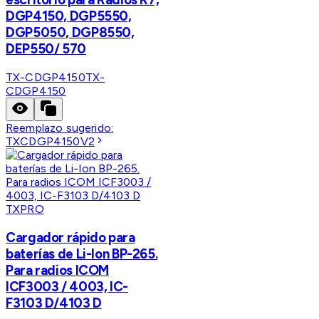
DGP4150, DGP5550,
DGP5050, DGP8550,
DEP550/ 570
TX-CDGP4150
TX-
CDGP4150
Reemplazo sugerido:
TXCDGP4150V2
TXPRO
Cargador rápido para
baterías de Li-Ion BP-265.
Para radios ICOM
ICF3003 / 4003, IC-
F3103 D/4103 D