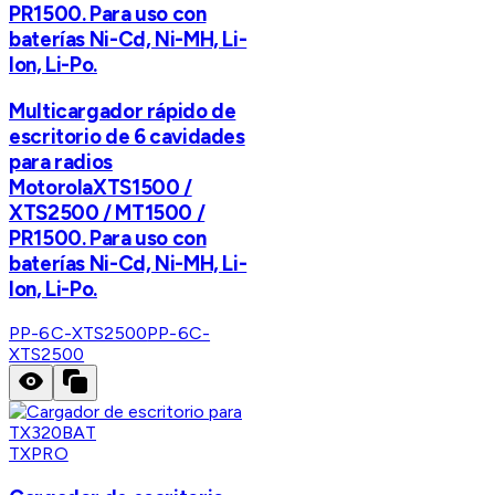
PR1500. Para uso con
baterías Ni-Cd, Ni-MH, Li-
Ion, Li-Po.
Multicargador rápido de
escritorio de 6 cavidades
para radios
MotorolaXTS1500 /
XTS2500 / MT1500 /
PR1500. Para uso con
baterías Ni-Cd, Ni-MH, Li-
Ion, Li-Po.
PP-6C-XTS2500
PP-6C-
XTS2500
TXPRO