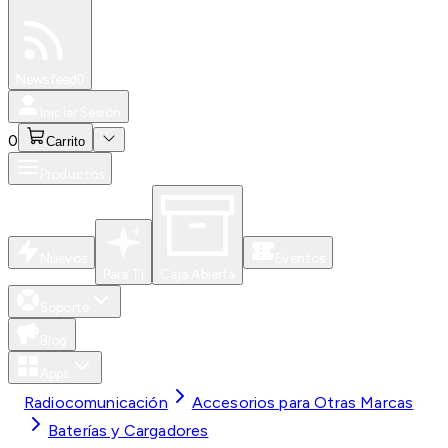
Especiales
Newsfeed
0
Iniciar Sesión
0
Carrito
Productos
Nuevos
Eventos
Para Ti
Caja Abierta
Soporte
Blog
Apps
Radiocomunicación
Accesorios para Otras Marcas
Baterías y Cargadores