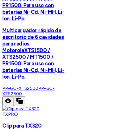
PR1500. Para uso con
baterías Ni-Cd, Ni-MH, Li-
Ion, Li-Po.
Multicargador rápido de
escritorio de 6 cavidades
para radios
MotorolaXTS1500 /
XTS2500 / MT1500 /
PR1500. Para uso con
baterías Ni-Cd, Ni-MH, Li-
Ion, Li-Po.
PP-6C-XTS2500
PP-6C-
XTS2500
TXPRO
Clip para TX320