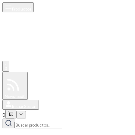
Productos
0
Especiales
Newsfeed
0
Iniciar Sesión
0