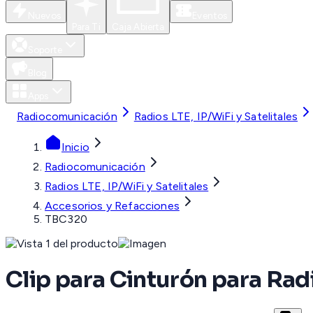
Nuevos
Eventos
Para Ti
Caja Abierta
Soporte
Blog
Apps
Radiocomunicación
Radios LTE, IP/WiFi y Satelitales
Inicio
Radiocomunicación
Radios LTE, IP/WiFi y Satelitales
Accesorios y Refacciones
TBC320
Clip para Cinturón para Ra