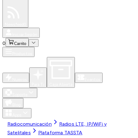
Especiales
Newsfeed
0
Iniciar Sesión
0
Carrito
Productos
Nuevos
Eventos
Para Ti
Caja Abierta
Soporte
Blog
Apps
Radiocomunicación
Radios LTE, IP/WiFi y
Satelitales
Plataforma TASSTA