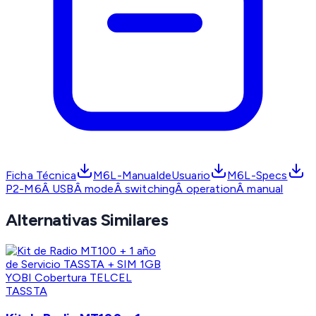
Ficha Técnica
M6L-ManualdeUsuario
M6L-Specs
P2-M6Â USBÂ modeÂ switchingÂ operationÂ manual
Alternativas Similares
TASSTA