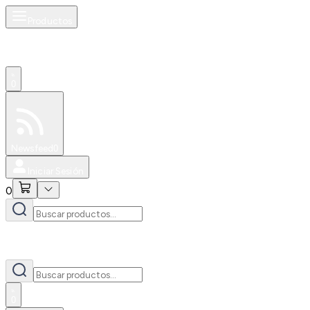
Productos
0
Especiales
Newsfeed
0
Iniciar Sesión
0
0