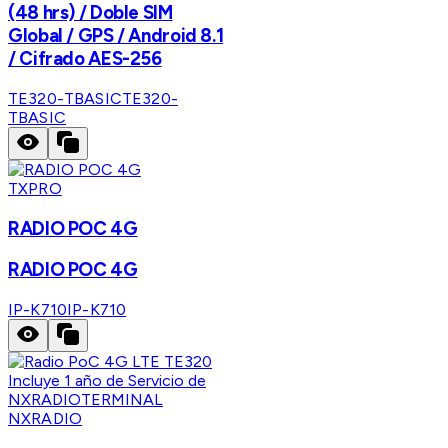
(48 hrs) / Doble SIM
Global / GPS / Android 8.1
/ Cifrado AES-256
TE320-TBASIC
TE320-
TBASIC
TXPRO
RADIO POC 4G
RADIO POC 4G
IP-K710
IP-K710
NXRADIO