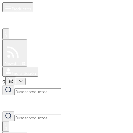
Productos
0
Especiales
Newsfeed
0
Iniciar Sesión
0
0