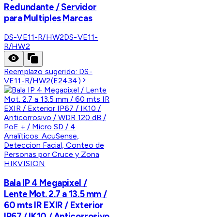
Redundante / Servidor
para Multiples Marcas
DS-VE11-R/HW2
DS-VE11-
R/HW2
Reemplazo sugerido:
DS-
VE11-R/HW2(E2434)
HIKVISION
Bala IP 4 Megapixel /
Lente Mot. 2.7 a 13.5 mm /
60 mts IR EXIR / Exterior
IP67 / IK10 / Anticorrosivo