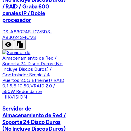
/ RAID / Graba 600
canales IP / Doble
procesador
DS-A83024S-ICVS
DS-
A83024S-ICVS
HIKVISION
Servidor de
Almacenamiento de Red /
Soporta 24 Disco Duros
(No Incluye Discos Duros)