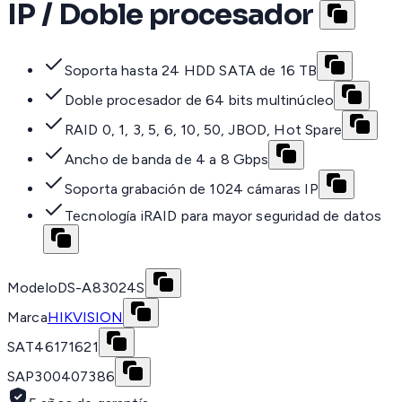
IP / Doble procesador
Soporta hasta 24 HDD SATA de 16 TB
Doble procesador de 64 bits multinúcleo
RAID 0, 1, 3, 5, 6, 10, 50, JBOD, Hot Spare
Ancho de banda de 4 a 8 Gbps
Soporta grabación de 1024 cámaras IP
Tecnología iRAID para mayor seguridad de datos
Modelo
DS-A83024S
Marca
HIKVISION
SAT
46171621
SAP
300407386