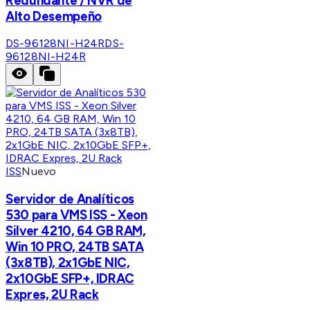
Redundante / NVR de
Alto Desempeño
DS-96128NI-H24R
DS-
96128NI-H24R
ISS
Nuevo
Servidor de Analíticos
530 para VMS ISS - Xeon
Silver 4210, 64 GB RAM,
Win 10 PRO, 24TB SATA
(3x8TB), 2x1GbE NIC,
2x10GbE SFP+, IDRAC
Expres, 2U Rack