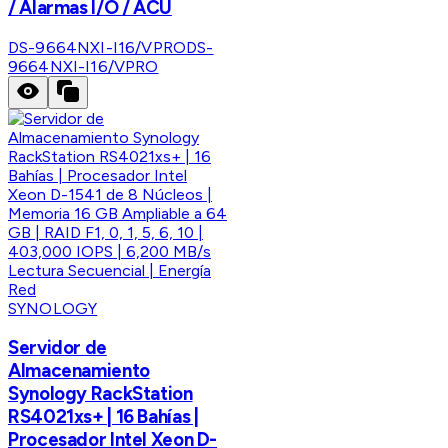
/ Alarmas I/O / ACU
DS-9664NXI-I16/VPRO
DS-
9664NXI-I16/VPRO
SYNOLOGY
Servidor de
Almacenamiento
Synology RackStation
RS4021xs+ | 16 Bahías |
Procesador Intel Xeon D-