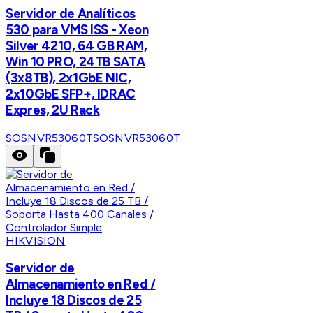
Servidor de Analíticos
530 para VMS ISS - Xeon
Silver 4210, 64 GB RAM,
Win 10 PRO, 24TB SATA
(3x8TB), 2x1GbE NIC,
2x10GbE SFP+, IDRAC
Expres, 2U Rack
SOSNVR53060T
SOSNVR53060T
HIKVISION
Servidor de
Almacenamiento en Red /
Incluye 18 Discos de 25