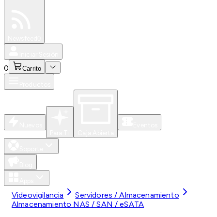
Especiales
Newsfeed
0
Iniciar Sesión
0
Carrito
Productos
Nuevos
Eventos
Para Ti
Caja Abierta
Soporte
Blog
Apps
Videovigilancia
Servidores / Almacenamiento
Almacenamiento NAS / SAN / eSATA