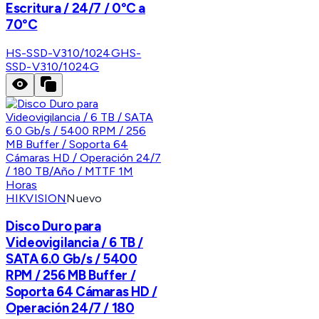
Escritura / 24/7 / 0°C a
70°C
HS-SSD-V310/1024G
HS-
SSD-V310/1024G
HIKVISION
Nuevo
Disco Duro para
Videovigilancia / 6 TB /
SATA 6.0 Gb/s / 5400
RPM / 256 MB Buffer /
Soporta 64 Cámaras HD /
Operación 24/7 / 180