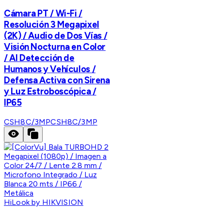
Cámara PT / Wi-Fi /
Resolución 3 Megapixel
(2K) / Audio de Dos Vías /
Visión Nocturna en Color
/ AI Detección de
Humanos y Vehículos /
Defensa Activa con Sirena
y Luz Estroboscópica /
IP65
CSH8C/3MP
CSH8C/3MP
HiLook by HIKVISION