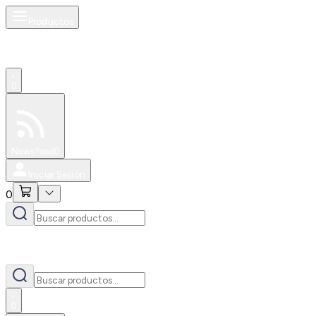
Productos
0
Especiales
Newsfeed
0
Iniciar Sesión
0
0