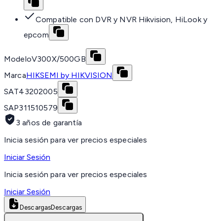
Compatible con DVR y NVR Hikvision, HiLook y
epcom
Modelo
V300X/500GB
Marca
HIKSEMI by HIKVISION
SAT
43202005
SAP
311510579
3 años de garantía
Inicia sesión para ver precios especiales
Iniciar Sesión
Inicia sesión para ver precios especiales
Iniciar Sesión
Descargas
Descargas