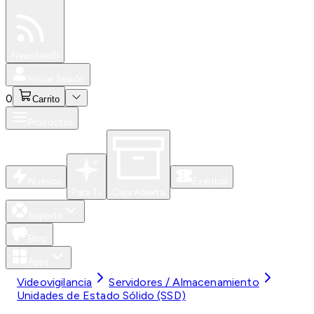
Especiales
Newsfeed
0
Iniciar Sesión
0
Carrito
Productos
Nuevos
Eventos
Para Ti
Caja Abierta
Soporte
Blog
Apps
Videovigilancia
Servidores / Almacenamiento
Unidades de Estado Sólido (SSD)