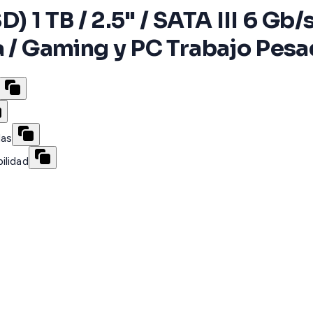
) 1 TB / 2.5" / SATA III 6 G
a / Gaming y PC Trabajo Pes
das
ilidad