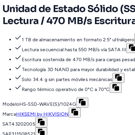
Unidad de Estado Sólido (SSD
Lectura / 470 MB/s Escritur
1 TB de almacenamiento en formato 2.5" ultraligero
Lectura secuencial hasta 550 MB/s vía SATA III
Escritura sostenida de 470 MB/s para cargas pesa
Tecnología 3D NAND para mayor durabilidad y estab
Solo 34.4 g sin partes móviles mecánicas
Rango térmico operativo de 0°C a 70°C
Modelo
HS-SSD-WAVE(S)/1024G
Marca
HIKSEMI by HIKVISION
SAT
43202005
SAP
311508521