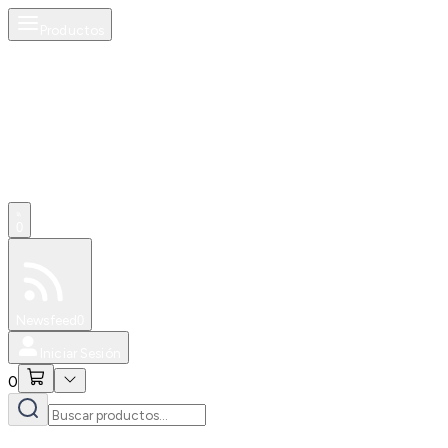
Productos
0
Especiales
Newsfeed
0
Iniciar Sesión
0