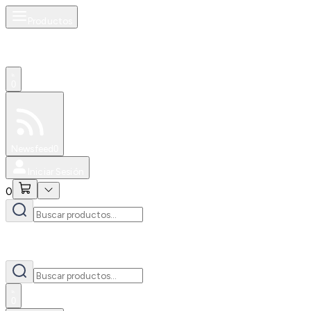
Productos
0
Especiales
Newsfeed
0
Iniciar Sesión
0
0