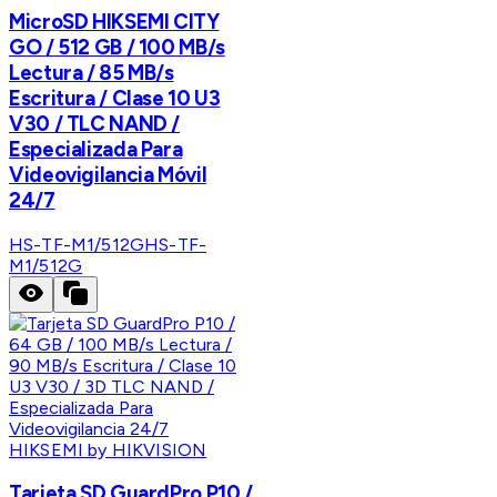
MicroSD HIKSEMI CITY
GO / 512 GB / 100 MB/s
Lectura / 85 MB/s
Escritura / Clase 10 U3
V30 / TLC NAND /
Especializada Para
Videovigilancia Móvil
24/7
HS-TF-M1/512G
HS-TF-
M1/512G
HIKSEMI by HIKVISION
Tarjeta SD GuardPro P10 /