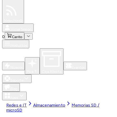
Especiales
Newsfeed
0
Iniciar Sesión
0
Carrito
Productos
Nuevos
Eventos
Para Ti
Caja Abierta
Soporte
Blog
Apps
Redes e IT
Almacenamiento
Memorias SD /
microSD