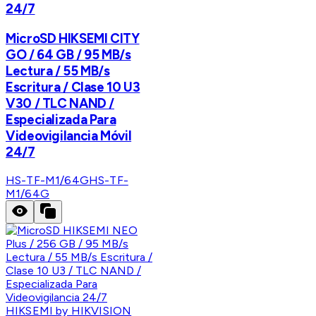
24/7
MicroSD HIKSEMI CITY
GO / 64 GB / 95 MB/s
Lectura / 55 MB/s
Escritura / Clase 10 U3
V30 / TLC NAND /
Especializada Para
Videovigilancia Móvil
24/7
HS-TF-M1/64G
HS-TF-
M1/64G
HIKSEMI by HIKVISION