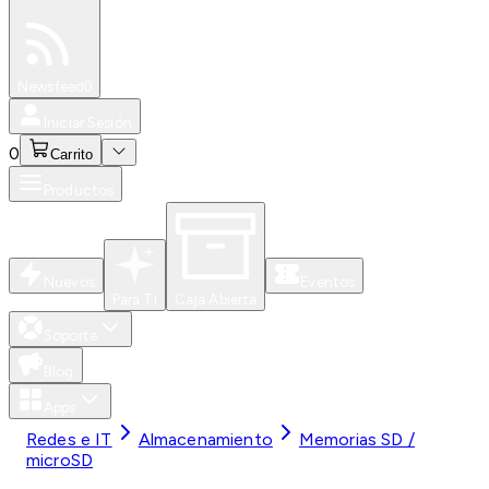
Especiales
Newsfeed
0
Iniciar Sesión
0
Carrito
Productos
Nuevos
Eventos
Para Ti
Caja Abierta
Soporte
Blog
Apps
Redes e IT
Almacenamiento
Memorias SD /
microSD