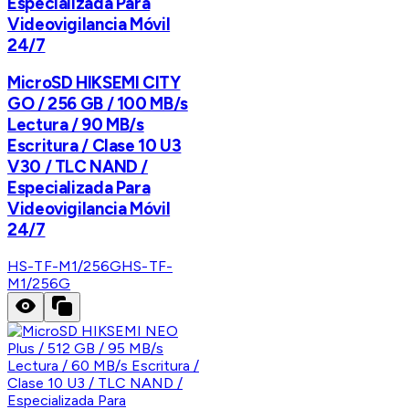
Especializada Para
Videovigilancia Móvil
24/7
MicroSD HIKSEMI CITY
GO / 256 GB / 100 MB/s
Lectura / 90 MB/s
Escritura / Clase 10 U3
V30 / TLC NAND /
Especializada Para
Videovigilancia Móvil
24/7
HS-TF-M1/256G
HS-TF-
M1/256G