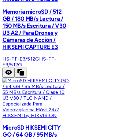
Memoria microSD / 512
GB / 180 MB/s Lectura /
150 MB/s Escritura / V30
U3 A2 / Para Drones y
Cámaras de Acción /
HIKSEMI CAPTURE E3
HS-TF-E3/512G
HS-TF-
E3/512G
HIKSEMI by HIKVISION
MicroSD HIKSEMI CITY
GO / 64 GB / 95 MB/s