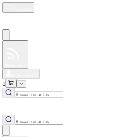
Productos
0
Especiales
Newsfeed
0
Iniciar Sesión
0
0