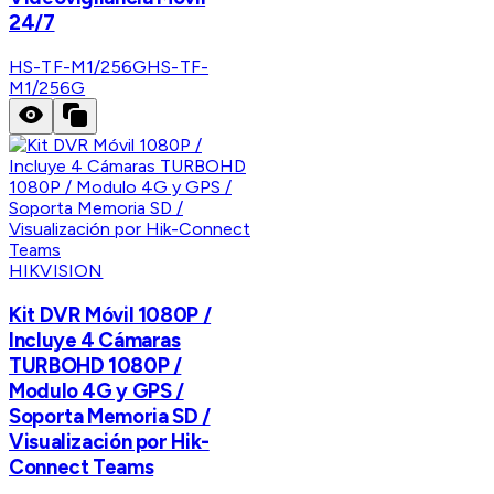
24/7
HS-TF-M1/256G
HS-TF-
M1/256G
HIKVISION
Kit DVR Móvil 1080P /
Incluye 4 Cámaras
TURBOHD 1080P /
Modulo 4G y GPS /
Soporta Memoria SD /
Visualización por Hik-
Connect Teams