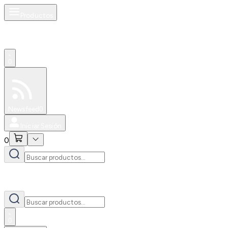
Productos
0
Especiales
Newsfeed
0
Iniciar Sesión
0
0