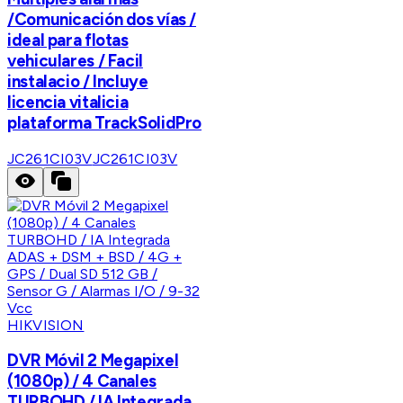
/Comunicación dos vías /
ideal para flotas
vehiculares / Facil
instalacio / Incluye
licencia vitalicia
plataforma TrackSolidPro
JC261CI03V
JC261CI03V
HIKVISION
DVR Móvil 2 Megapixel
(1080p) / 4 Canales
TURBOHD / IA Integrada