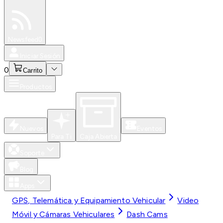
Especiales
Newsfeed
0
Iniciar Sesión
0
Carrito
Productos
Nuevos
Eventos
Para Ti
Caja Abierta
Soporte
Blog
Apps
GPS, Telemática y Equipamiento Vehicular
Video
Móvil y Cámaras Vehiculares
Dash Cams