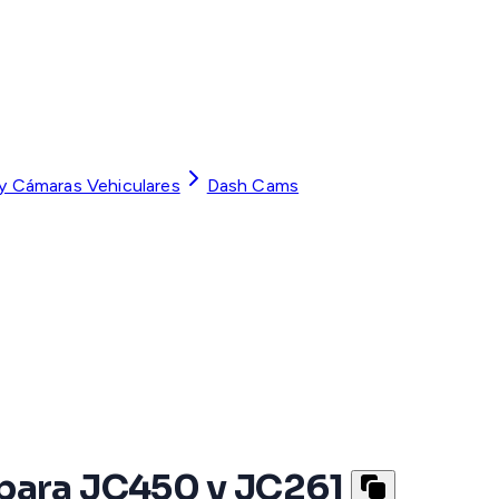
 y Cámaras Vehiculares
Dash Cams
 para JC450 y JC261