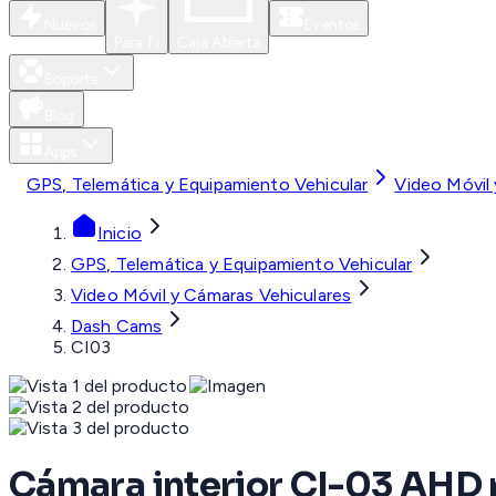
Nuevos
Eventos
Para Ti
Caja Abierta
Soporte
Blog
Apps
GPS, Telemática y Equipamiento Vehicular
Video Móvil
Inicio
GPS, Telemática y Equipamiento Vehicular
Video Móvil y Cámaras Vehiculares
Dash Cams
CI03
Cámara interior CI-03 AHD