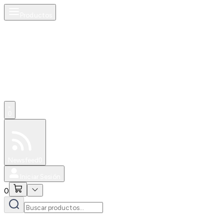
Productos
0
Especiales
Newsfeed
0
Iniciar Sesión
0