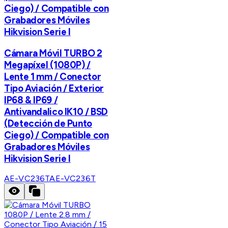
Ciego) / Compatible con
Grabadores Móviles
Hikvision Serie I
Cámara Móvil TURBO 2
Megapíxel (1080P) /
Lente 1 mm / Conector
Tipo Aviación / Exterior
IP68 & IP69 /
Antivandalico IK10 / BSD
(Detección de Punto
Ciego) / Compatible con
Grabadores Móviles
Hikvision Serie I
AE-VC236T
AE-VC236T