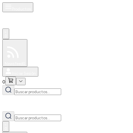
Productos
0
Especiales
Newsfeed
0
Iniciar Sesión
0
0