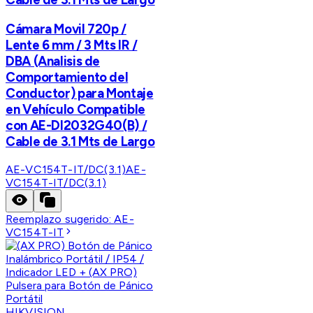
Cámara Movil 720p /
Lente 6 mm / 3 Mts IR /
DBA (Analisis de
Comportamiento del
Conductor) para Montaje
en Vehículo Compatible
con AE-DI2032G40(B) /
Cable de 3.1 Mts de Largo
AE-VC154T-IT/DC(3.1)
AE-
VC154T-IT/DC(3.1)
Reemplazo sugerido:
AE-
VC154T-IT
HIKVISION