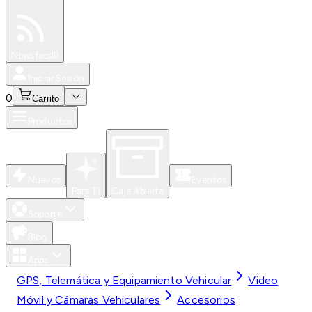
Especiales
Newsfeed
0
Iniciar Sesión
0
Carrito
Productos
Nuevos
Eventos
Para Ti
Caja Abierta
Soporte
Blog
Apps
GPS, Telemática y Equipamiento Vehicular
Video
Móvil y Cámaras Vehiculares
Accesorios