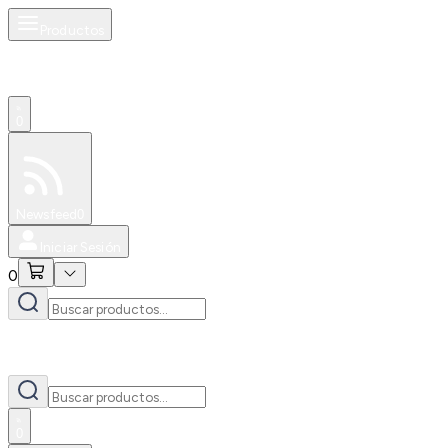
Productos
0
Especiales
Newsfeed
0
Iniciar Sesión
0
0