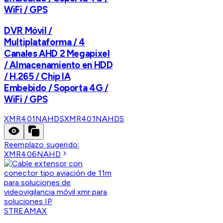
WiFi / GPS
DVR Móvil /
Multiplataforma / 4
Canales AHD 2 Megapixel
/ Almacenamiento en HDD
/ H.265 / Chip IA
Embebido / Soporta 4G /
WiFi / GPS
XMR401NAHDS
XMR401NAHDS
Reemplazo sugerido:
XMR406NAHD
STREAMAX