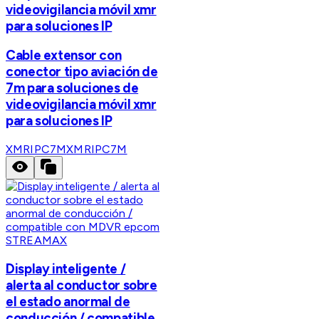
videovigilancia móvil xmr
para soluciones IP
Cable extensor con
conector tipo aviación de
7m para soluciones de
videovigilancia móvil xmr
para soluciones IP
XMRIPC7M
XMRIPC7M
STREAMAX
Display inteligente /
alerta al conductor sobre
el estado anormal de
conducción / compatible