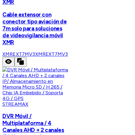
XMR
Cable extensor con
conector tipo aviación de
7m solo para soluciones
de videovigilancia móvil
XMR
XMREXT7MV3
XMREXT7MV3
STREAMAX
DVR Móvil /
Multiplataforma / 4
Canales AHD + 2 canales