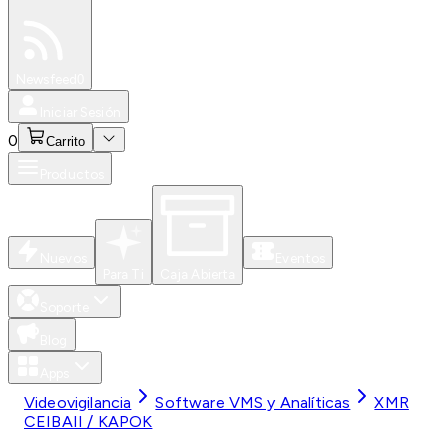
Especiales
Newsfeed
0
Iniciar Sesión
0
Carrito
Productos
Nuevos
Eventos
Para Ti
Caja Abierta
Soporte
Blog
Apps
Videovigilancia
Software VMS y Analíticas
XMR
CEIBAII / KAPOK