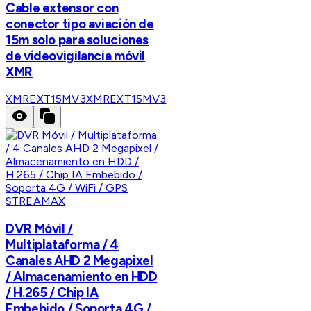
Cable extensor con
conector tipo aviación de
15m solo para soluciones
de videovigilancia móvil
XMR
XMREXT15MV3
XMREXT15MV3
STREAMAX
DVR Móvil /
Multiplataforma / 4
Canales AHD 2 Megapixel
/ Almacenamiento en HDD
/ H.265 / Chip IA
Embebido / Soporta 4G /