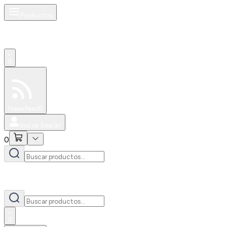
Productos
0
Especiales
Newsfeed
0
Iniciar Sesión
0
0