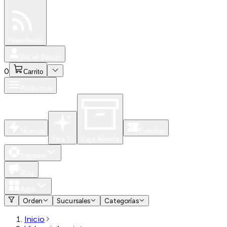
Especiales
Newsfeed
0
Iniciar Sesión
0
Carrito
Productos
Nuevos
Eventos
Para Ti
Caja Abierta
Soporte
Blog
Apps
Orden
Sucursales
Categorías
Inicio