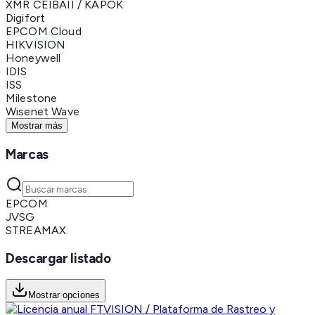
XMR CEIBAII / KAPOK
Digifort
EPCOM Cloud
HIKVISION
Honeywell
IDIS
ISS
Milestone
Wisenet Wave
Mostrar más
Marcas
EPCOM
JVSG
STREAMAX
Descargar listado
Mostrar opciones