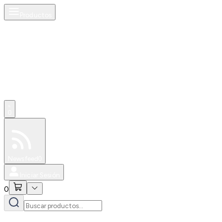
Productos
0
Especiales
Newsfeed
0
Iniciar Sesión
0