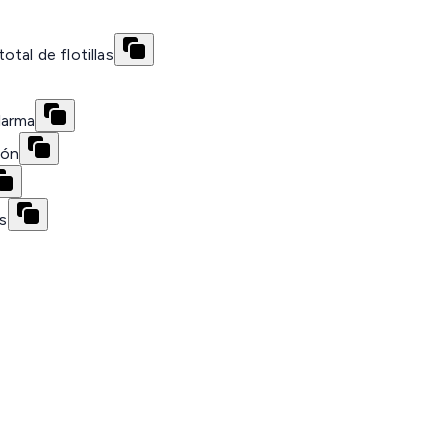
tal de flotillas
larma
ión
os