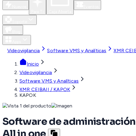
Nuevos
Eventos
Para Ti
Caja Abierta
Soporte
Blog
Apps
Videovigilancia
Software VMS y Analíticas
XMR CEIB
Inicio
Videovigilancia
Software VMS y Analíticas
XMR CEIBAII / KAPOK
KAPOK
Software de administración 
All in one