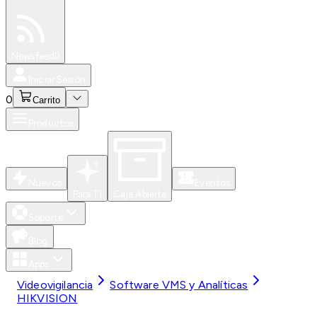
Especiales
Newsfeed
0
Iniciar Sesión
0
Carrito
Productos
Nuevos
Eventos
Para Ti
Caja Abierta
Soporte
Blog
Apps
Videovigilancia
Software VMS y Analíticas
HIKVISION