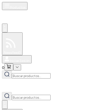
Productos
0
Especiales
Newsfeed
0
Iniciar Sesión
0
0