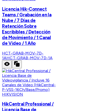
Licencia Hik-Connect
Teams / Grabación en la
Nube / 7 Días de
Retención Sobre
Escribibles / Detección
de Movimiento / 1 Canal
de Video / 1 Año
HCT-GRAB-MOV-7D-
1A
HCT-GRAB-MOV-7D-1A
HIKVISION
HikCentral Professional /
Licencia Base de