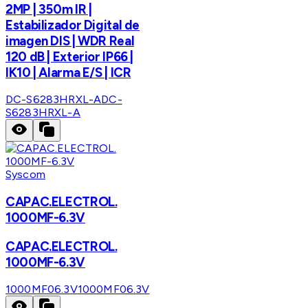
2MP | 350m IR |
Estabilizador Digital de
imagen DIS | WDR Real
120 dB | Exterior IP66 |
IK10 | Alarma E/S | ICR
DC-S6283HRXL-A
DC-
S6283HRXL-A
Syscom
CAPAC.ELECTROL.
1000MF-6.3V
CAPAC.ELECTROL.
1000MF-6.3V
1000MF06.3V
1000MF06.3V