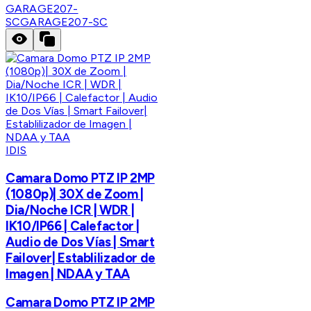
GARAGE207-
SC
GARAGE207-SC
IDIS
Camara Domo PTZ IP 2MP
(1080p)| 30X de Zoom |
Dia/Noche ICR | WDR |
IK10/IP66 | Calefactor |
Audio de Dos Vías | Smart
Failover| Establilizador de
Imagen | NDAA y TAA
Camara Domo PTZ IP 2MP