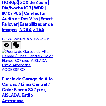
(1080p)| 30X de Zoom |
Dia/Noche ICR | WDR |
IK10/IP66 | Calefactor |
Audio de Dos Vías | Smart
Failover| Establilizador de
Imagen | NDAA y TAA
DC-S6281HX
DC-S6281HX
ACCESSPRO
Puerta de Garage de Alta
Calidad / Linea Central /
Color Blanco 8X7 pies,
AISLADA, Estilo
Americana.