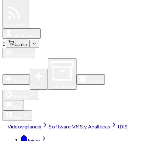
Especiales
Newsfeed
0
Iniciar Sesión
0
Carrito
Productos
Nuevos
Eventos
Para Ti
Caja Abierta
Soporte
Blog
Apps
Videovigilancia
Software VMS y Analíticas
IDIS
Inicio