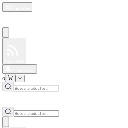
Productos
0
Especiales
Newsfeed
0
Iniciar Sesión
0
0