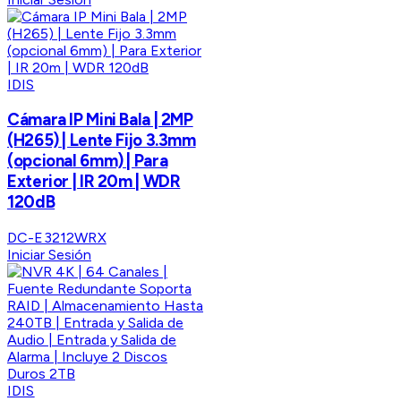
IDIS
Cámara IP Mini Bala | 2MP
(H265) | Lente Fijo 3.3mm
(opcional 6mm) | Para
Exterior | IR 20m | WDR
120dB
DC-E3212WRX
Iniciar Sesión
IDIS