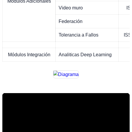
Módulos Adicionales
Video muro
I
Federación
Tolerancia a Fallos
IS
Módulos Integración
Analiticas Deep Learning