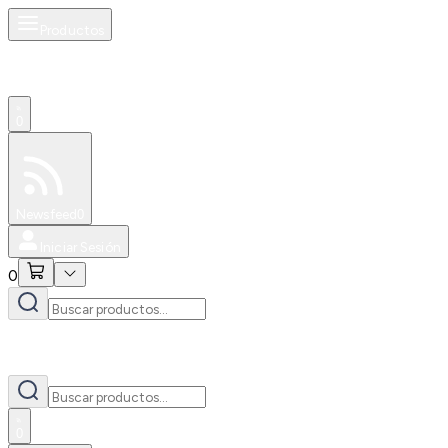
Productos
0
Especiales
Newsfeed
0
Iniciar Sesión
0
0