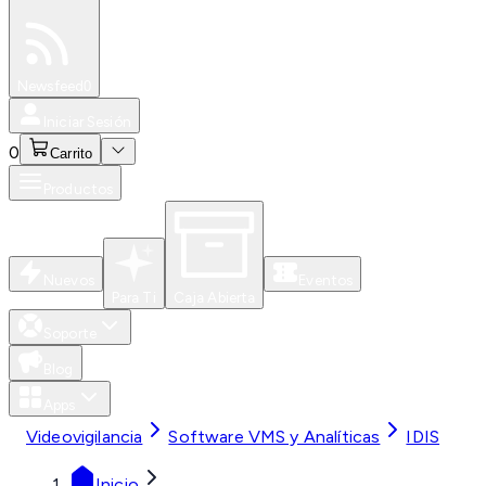
Especiales
Newsfeed
0
Iniciar Sesión
0
Carrito
Productos
Nuevos
Eventos
Para Ti
Caja Abierta
Soporte
Blog
Apps
Videovigilancia
Software VMS y Analíticas
IDIS
Inicio