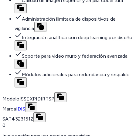
Calidad de imagen superior y amplia cobertura
Administración ilimitada de dispositivos de
vigilancia
Integración analítica con deep learning por diseño
Soporte para video muro y federación avanzada
Módulos adicionales para redundancia y respaldo
Modelo
ISSEXPIDIRTSP
Marca
IDIS
SAT
43231512
0
Inicia sesión para ver precios especiales