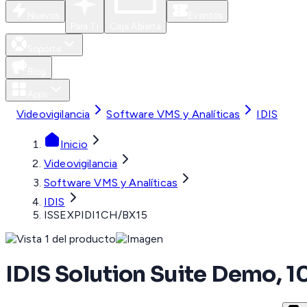
Nuevos
Eventos
Para Ti
Caja Abierta
Soporte
Blog
Apps
Videovigilancia
Software VMS y Analíticas
IDIS
Inicio
Videovigilancia
Software VMS y Analíticas
IDIS
ISSEXPIDI1CH/BX15
IDIS Solution Suite Demo, 1