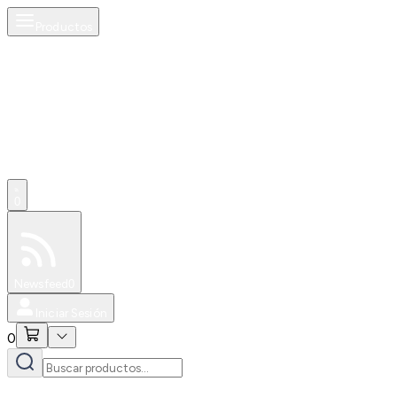
Productos
0
Especiales
Newsfeed
0
Iniciar Sesión
0