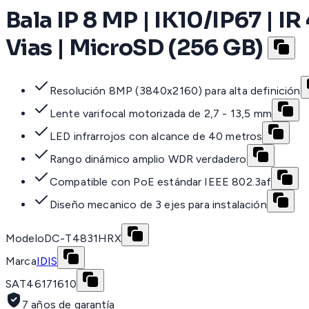
Bala IP 8 MP | IK10/IP67 | I
Vias | MicroSD (256 GB)
Resolución 8MP (3840x2160) para alta definición
Lente varifocal motorizada de 2,7 - 13,5 mm
LED infrarrojos con alcance de 40 metros
Rango dinámico amplio WDR verdadero
Compatible con PoE estándar IEEE 802.3af
Diseño mecanico de 3 ejes para instalación
Modelo
DC-T4831HRX
Marca
IDIS
SAT
46171610
7 años de garantía