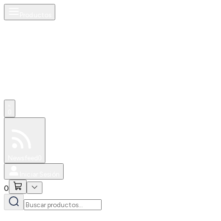
Productos
0
Especiales
Newsfeed
0
Iniciar Sesión
0