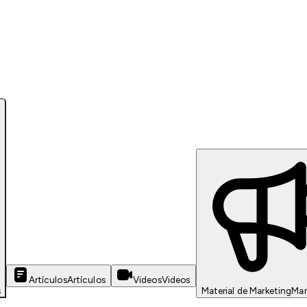
Artículos
Artículos
Videos
Videos
s
Material de Marketing
Mar