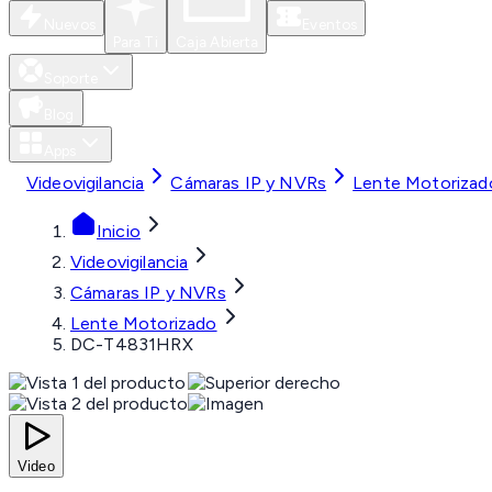
Nuevos
Eventos
Para Ti
Caja Abierta
Soporte
Blog
Apps
Videovigilancia
Cámaras IP y NVRs
Lente Motorizad
Inicio
Videovigilancia
Cámaras IP y NVRs
Lente Motorizado
DC-T4831HRX
Video