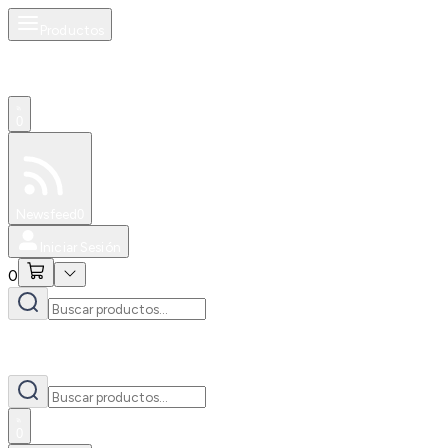
Productos
0
Especiales
Newsfeed
0
Iniciar Sesión
0
0