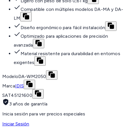
Ligero con peso de solo 0,61 kg
Compatible con múltiples modelos DA-MA y DA-
LM
Diseño ergonómico para fácil instalación
Optimizado para aplicaciones de precisión
avanzada
Material resistente para durabilidad en entornos
exigentes
Modelo
DA-WM2050
Marca
IDIS
SAT
45121600
3 años de garantía
Inicia sesión para ver precios especiales
Iniciar Sesión