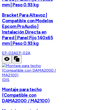
mm | Peso 0.93 kg
Bracket Para Altavoz |
Compatible con Modelos
Epcom ProAudio |
Instalación Directa en
Pared | Panel Fijo 140x65
mm | Peso 0.93 kg
EP-02A
EP-02A
IDIS
Montaje para techo
(Compatible con
DAMA2000 / MA2100)