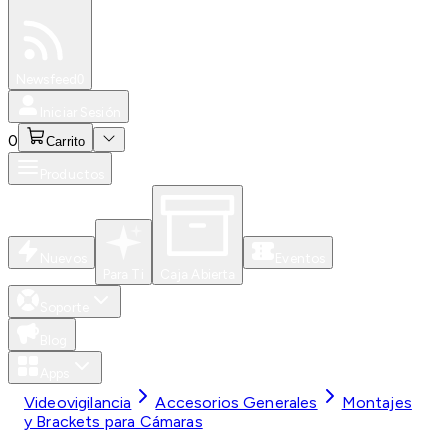
Especiales
Newsfeed
0
Iniciar Sesión
0
Carrito
Productos
Nuevos
Eventos
Para Ti
Caja Abierta
Soporte
Blog
Apps
Videovigilancia
Accesorios Generales
Montajes
y Brackets para Cámaras