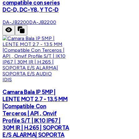
compatible con series
DC-D, DC-Y8, Y TC-D
DA-JB2200
DA-JB2200
IDIS
Camara Bala IP 5MP |
LENTE MOT 2.7 - 13.5 MM
|Compatible Con
Terceros | API , Onvif
Profile S/T | IK10 IP67 |
30M IR | H.265 | SOPORTA
E/S ALARMA| SOPORTA