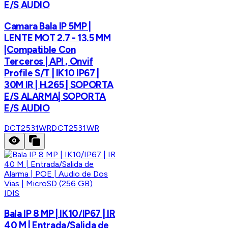
E/S AUDIO
Camara Bala IP 5MP |
LENTE MOT 2.7 - 13.5 MM
|Compatible Con
Terceros | API , Onvif
Profile S/T | IK10 IP67 |
30M IR | H.265 | SOPORTA
E/S ALARMA| SOPORTA
E/S AUDIO
DCT2531WR
DCT2531WR
IDIS
Bala IP 8 MP | IK10/IP67 | IR
40 M | Entrada/Salida de