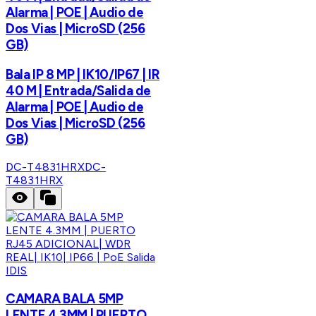
Alarma | POE | Audio de
Dos Vias | MicroSD (256
GB)
Bala IP 8 MP | IK10/IP67 | IR
40 M | Entrada/Salida de
Alarma | POE | Audio de
Dos Vias | MicroSD (256
GB)
DC-T4831HRX
DC-
T4831HRX
IDIS
CAMARA BALA 5MP
LENTE 4.3MM | PUERTO