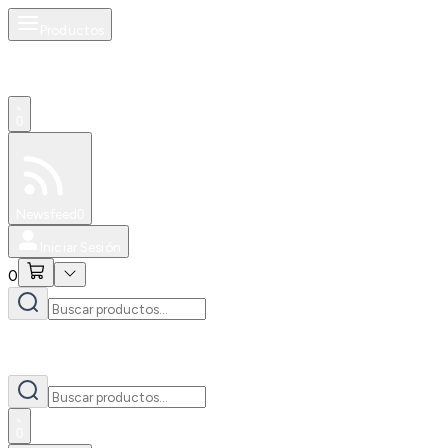
Productos
0
Especiales
Newsfeed
0
Iniciar Sesión
0
0