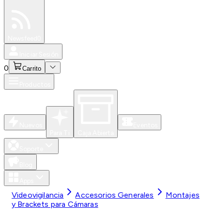
Especiales
Newsfeed
0
Iniciar Sesión
0
Carrito
Productos
Nuevos
Eventos
Para Ti
Caja Abierta
Soporte
Blog
Apps
Videovigilancia
Accesorios Generales
Montajes
y Brackets para Cámaras