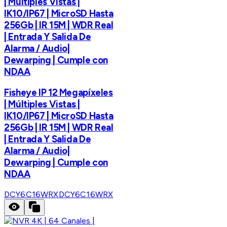
| Múltiples Vistas |
IK10/IP67 | MicroSD Hasta
256Gb | IR 15M | WDR Real
| Entrada Y Salida De
Alarma / Audio|
Dewarping | Cumple con
NDAA
Fisheye IP 12 Megapíxeles
| Múltiples Vistas |
IK10/IP67 | MicroSD Hasta
256Gb | IR 15M | WDR Real
| Entrada Y Salida De
Alarma / Audio|
Dewarping | Cumple con
NDAA
DCY6C16WRX
DCY6C16WRX