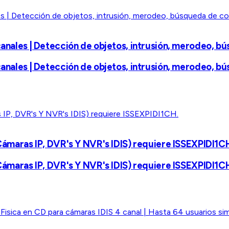
canales | Detección de objetos, intrusión, merodeo, b
canales | Detección de objetos, intrusión, merodeo, b
(Cámaras IP, DVR's Y NVR's IDIS) requiere ISSEXPIDI1C
(Cámaras IP, DVR's Y NVR's IDIS) requiere ISSEXPIDI1C