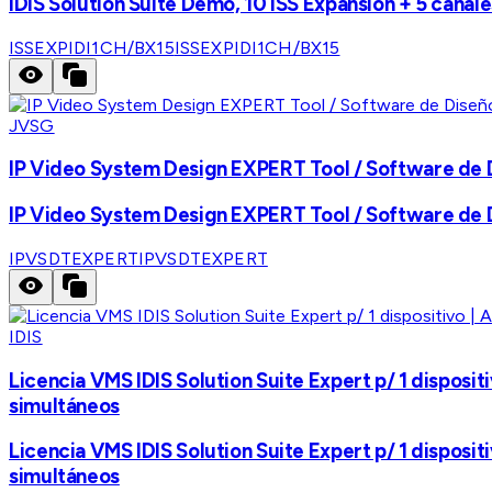
IDIS Solution Suite Demo, 10 ISS Expansión + 5 canal
ISSEXPIDI1CH/BX15
ISSEXPIDI1CH/BX15
JVSG
IP Video System Design EXPERT Tool / Software de D
IP Video System Design EXPERT Tool / Software de D
IPVSDTEXPERT
IPVSDTEXPERT
IDIS
Licencia VMS IDIS Solution Suite Expert p/ 1 disposi
simultáneos
Licencia VMS IDIS Solution Suite Expert p/ 1 disposi
simultáneos