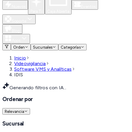
Nuevos
Eventos
Para Ti
Caja Abierta
Soporte
Blog
Apps
Orden
Sucursales
Categorías
Inicio
Videovigilancia
Software VMS y Analíticas
IDIS
Generando filtros con IA...
Ordenar por
Relevancia
Sucursal