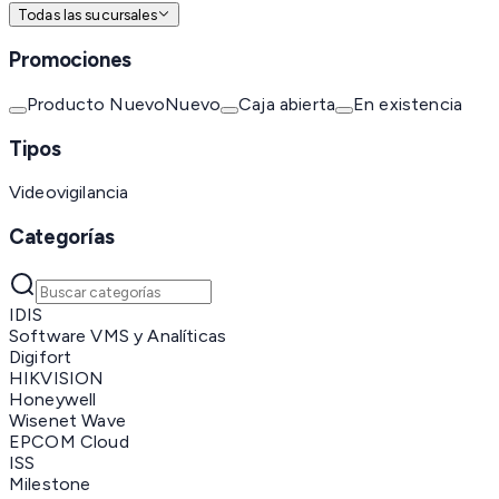
Todas las sucursales
Promociones
Producto Nuevo
Nuevo
Caja abierta
En existencia
Tipos
Videovigilancia
Categorías
IDIS
Software VMS y Analíticas
Digifort
HIKVISION
Honeywell
Wisenet Wave
EPCOM Cloud
ISS
Milestone