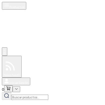
Productos
0
Especiales
Newsfeed
0
Iniciar Sesión
0