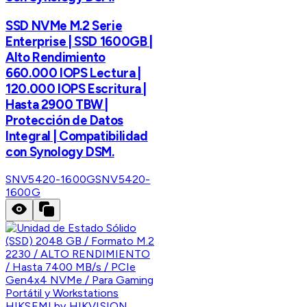
SSD NVMe M.2 Serie
Enterprise | SSD 1600GB |
Alto Rendimiento
660.000 IOPS Lectura |
120.000 IOPS Escritura |
Hasta 2900 TBW |
Protección de Datos
Integral | Compatibilidad
con Synology DSM.
SNV5420-1600G
SNV5420-
1600G
HIKSEMI by HIKVISION