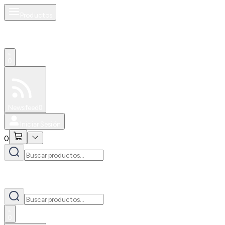
Productos
0
Especiales
Newsfeed
0
Iniciar Sesión
0
0