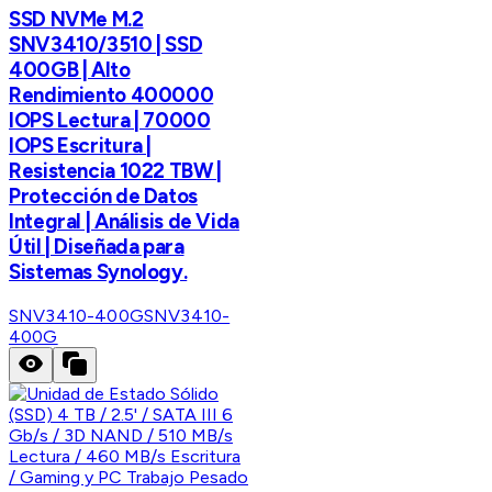
SSD NVMe M.2
SNV3410/3510 | SSD
400GB | Alto
Rendimiento 400000
IOPS Lectura | 70000
IOPS Escritura |
Resistencia 1022 TBW |
Protección de Datos
Integral | Análisis de Vida
Útil | Diseñada para
Sistemas Synology.
SNV3410-400G
SNV3410-
400G