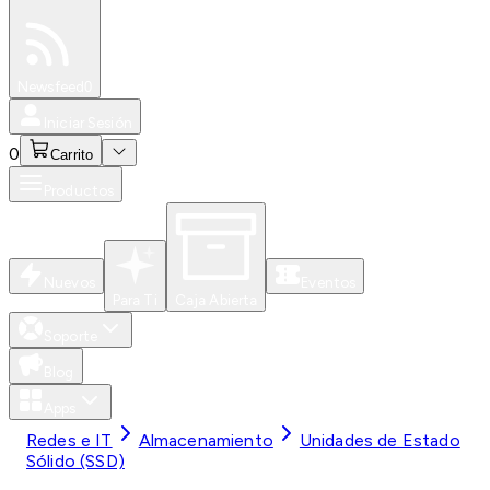
Especiales
Newsfeed
0
Iniciar Sesión
0
Carrito
Productos
Nuevos
Eventos
Para Ti
Caja Abierta
Soporte
Blog
Apps
Redes e IT
Almacenamiento
Unidades de Estado
Sólido (SSD)