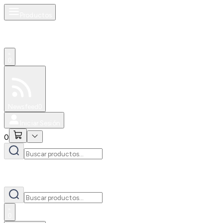
Productos
0
Especiales
Newsfeed
0
Iniciar Sesión
0
0