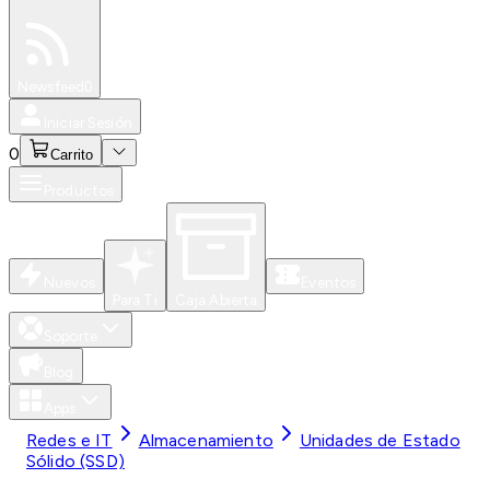
Especiales
Newsfeed
0
Iniciar Sesión
0
Carrito
Productos
Nuevos
Eventos
Para Ti
Caja Abierta
Soporte
Blog
Apps
Redes e IT
Almacenamiento
Unidades de Estado
Sólido (SSD)