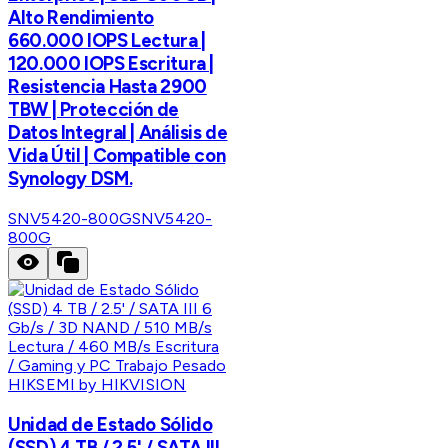
Alto Rendimiento
660.000 IOPS Lectura |
120.000 IOPS Escritura |
Resistencia Hasta 2900
TBW | Protección de
Datos Integral | Análisis de
Vida Útil | Compatible con
Synology DSM.
SNV5420-800G
SNV5420-
800G
HIKSEMI by HIKVISION
Unidad de Estado Sólido
(SSD) 4 TB / 2.5' / SATA III