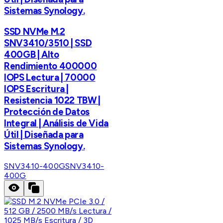
Sistemas Synology.
SSD NVMe M.2
SNV3410/3510 | SSD
400GB | Alto
Rendimiento 400000
IOPS Lectura | 70000
IOPS Escritura |
Resistencia 1022 TBW |
Protección de Datos
Integral | Análisis de Vida
Útil | Diseñada para
Sistemas Synology.
SNV3410-400G
SNV3410-
400G