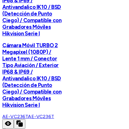
IP68 & IP69 /
Antivandalico IK10 / BSD
(Detección de Punto
Ciego) / Compatible con
Grabadores Móviles
Hikvision Serie I
Cámara Móvil TURBO 2
Megapíxel (1080P) /
Lente 1 mm / Conector
Tipo Aviación / Exterior
IP68 & IP69 /
Antivandalico IK10 / BSD
(Detección de Punto
Ciego) / Compatible con
Grabadores Móviles
Hikvision Serie I
AE-VC236T
AE-VC236T