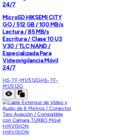
24/7
MicroSD HIKSEMI CITY
GO / 512 GB / 100 MB/s
Lectura / 85 MB/s
Escritura / Clase 10 U3
V30 / TLC NAND /
Especializada Para
Videovigilancia Móvil
24/7
HS-TF-M1/512G
HS-TF-
M1/512G
HIKVISION