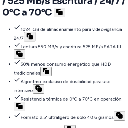
/ 525 MB/s Escritura / 24/7 /
0°C a 70°C
1024 GB de almacenamiento para videovigilancia
24/7
Lectura 550 MB/s y escritura 525 MB/s SATA III
50% menos consumo energético que HDD
tradicionales
Algoritmo exclusivo de durabilidad para uso
intensivo
Resistencia térmica de 0°C a 70°C en operación
Formato 2.5" ultraligero de solo 40.6 gramos