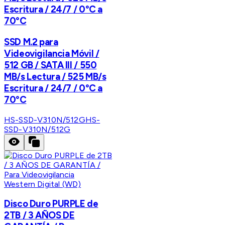
Escritura / 24/7 / 0°C a
70°C
SSD M.2 para
Videovigilancia Móvil /
512 GB / SATA III / 550
MB/s Lectura / 525 MB/s
Escritura / 24/7 / 0°C a
70°C
HS-SSD-V310N/512G
HS-
SSD-V310N/512G
Western Digital (WD)
Disco Duro PURPLE de
2TB / 3 AÑOS DE