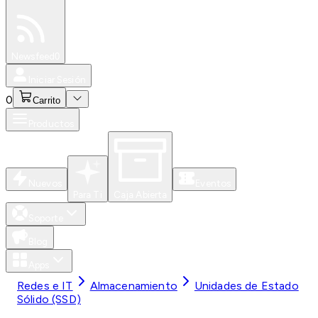
Especiales
Newsfeed
0
Iniciar Sesión
0
Carrito
Productos
Nuevos
Eventos
Para Ti
Caja Abierta
Soporte
Blog
Apps
Redes e IT
Almacenamiento
Unidades de Estado
Sólido (SSD)