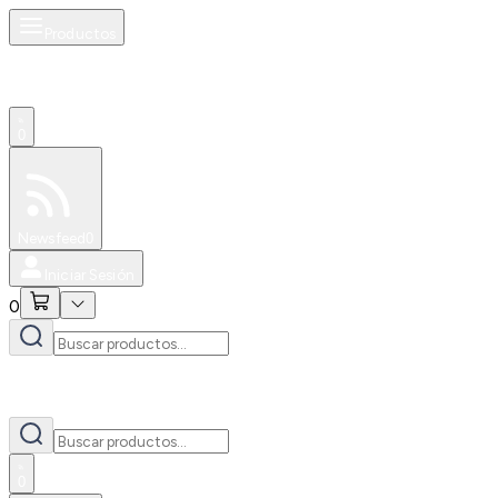
Productos
0
Especiales
Newsfeed
0
Iniciar Sesión
0
0