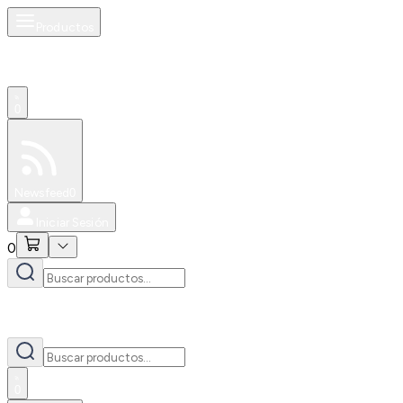
Productos
0
Especiales
Newsfeed
0
Iniciar Sesión
0
0