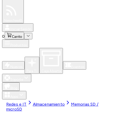
Especiales
Newsfeed
0
Iniciar Sesión
0
Carrito
Productos
Nuevos
Eventos
Para Ti
Caja Abierta
Soporte
Blog
Apps
Redes e IT
Almacenamiento
Memorias SD /
microSD