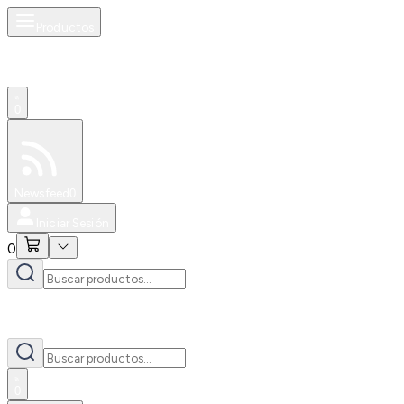
Productos
0
Especiales
Newsfeed
0
Iniciar Sesión
0
0