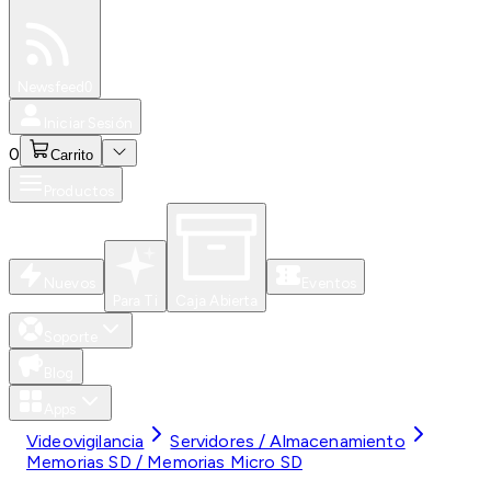
Especiales
Newsfeed
0
Iniciar Sesión
0
Carrito
Productos
Nuevos
Eventos
Para Ti
Caja Abierta
Soporte
Blog
Apps
Videovigilancia
Servidores / Almacenamiento
Memorias SD / Memorias Micro SD