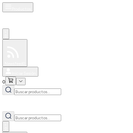
Productos
0
Especiales
Newsfeed
0
Iniciar Sesión
0
0