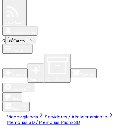
Especiales
Newsfeed
0
Iniciar Sesión
0
Carrito
Productos
Nuevos
Eventos
Para Ti
Caja Abierta
Soporte
Blog
Apps
Videovigilancia
Servidores / Almacenamiento
Memorias SD / Memorias Micro SD