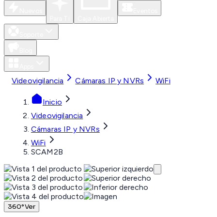
Nuevos
Eventos
Para Ti
Caja Abierta
Soporte
Blog
Apps
Videovigilancia
Cámaras IP y NVRs
WiFi
Inicio
Videovigilancia
Cámaras IP y NVRs
WiFi
SCAM2B
360°
Ver