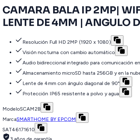
CAMARA BALA IP 2MP| WIF
LENTE DE 4MM | ANGULO 
Resolución Full HD 2MP (1920 x 1080)
Visión nocturna con cambio automático
Audio bidireccional integrado para comunicación en
Almacenamiento microSD hasta 256GB y en la nub
Lente de 4mm con ángulo diagonal de 90°
Protección IP65 resistente a polvo y agua
Modelo
SCAM2B
Marca
SMARTHOME BY EPCOM
SAT
46171610
3 años de garantía