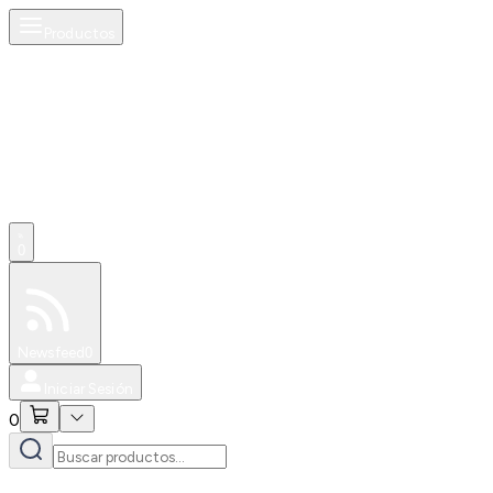
Productos
0
Especiales
Newsfeed
0
Iniciar Sesión
0