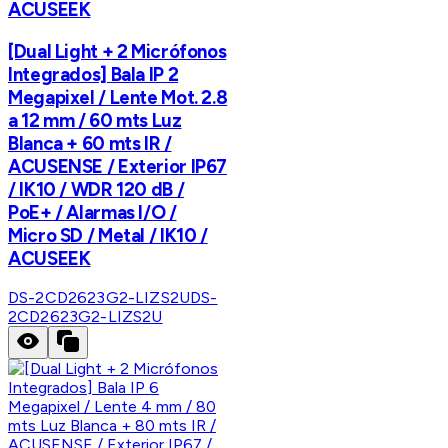
ACUSEEK
[Dual Light + 2 Micrófonos
Integrados] Bala IP 2
Megapixel / Lente Mot. 2.8
a 12 mm / 60 mts Luz
Blanca + 60 mts IR /
ACUSENSE / Exterior IP67
/ IK10 / WDR 120 dB /
PoE+ / Alarmas I/O /
Micro SD / Metal / IK10 /
ACUSEEK
DS-2CD2623G2-LIZS2U
DS-
2CD2623G2-LIZS2U