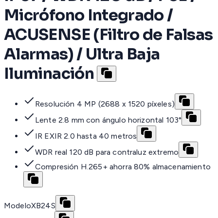
Micrófono Integrado /
ACUSENSE (Filtro de Falsas
Alarmas) / Ultra Baja
Iluminación
Resolución 4 MP (2688 x 1520 píxeles)
Lente 2.8 mm con ángulo horizontal 103°
IR EXIR 2.0 hasta 40 metros
WDR real 120 dB para contraluz extremo
Compresión H.265+ ahorra 80% almacenamiento
Modelo
XB24S