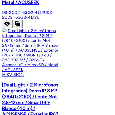
Metal / ACUSEEK
DS-2CD2T63G2-4LI2U
DS-
2CD2T63G2-4LI2U
HIKVISION
[Dual Light + 2 Micrófonos
Integrados] Domo IP 8 MP
(3840×2160) / Lente Mot.
2.8-12 mm / Smart IR +
Blanco (40 m) /
ACUSENSE / Exterior IP67