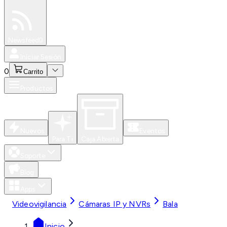
Especiales
Newsfeed
0
Iniciar Sesión
0
Carrito
Productos
Nuevos
Eventos
Para Ti
Caja Abierta
Soporte
Blog
Apps
Videovigilancia
Cámaras IP y NVRs
Bala
Inicio