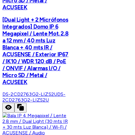
Micro SD / Metal /
ACUSEEK
[Dual Light + 2 Micrófonos
Integrados] Domo IP 6
Megapixel / Lente Mot. 2.8
a 12 mm / 40 mts Luz
Blanca + 40 mts IR /
ACUSENSE / Exterior IP67
/ IK10 / WDR 120 dB / PoE
/ ONVIF / Alarmas I/O /
Micro SD / Metal /
ACUSEEK
DS-2CD2763G2-LIZS2U
DS-
2CD2763G2-LIZS2U