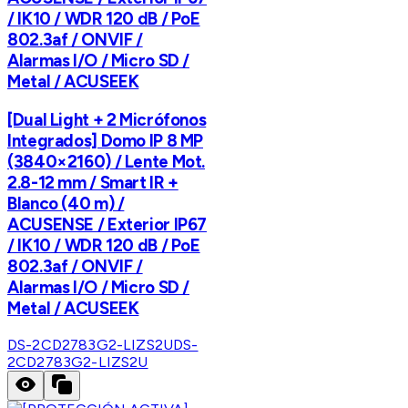
/ IK10 / WDR 120 dB / PoE
802.3af / ONVIF /
Alarmas I/O / Micro SD /
Metal / ACUSEEK
[Dual Light + 2 Micrófonos
Integrados] Domo IP 8 MP
(3840×2160) / Lente Mot.
2.8-12 mm / Smart IR +
Blanco (40 m) /
ACUSENSE / Exterior IP67
/ IK10 / WDR 120 dB / PoE
802.3af / ONVIF /
Alarmas I/O / Micro SD /
Metal / ACUSEEK
DS-2CD2783G2-LIZS2U
DS-
2CD2783G2-LIZS2U