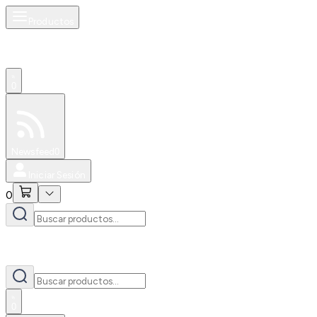
Productos
0
Especiales
Newsfeed
0
Iniciar Sesión
0
0