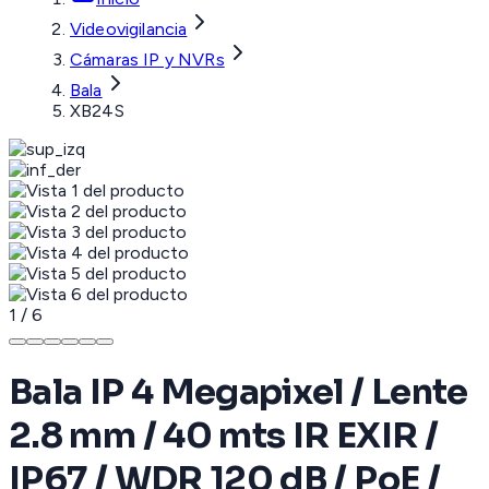
Videovigilancia
Cámaras IP y NVRs
Bala
XB24S
1
/
6
Bala IP 4 Megapixel / Lente
2.8 mm / 40 mts IR EXIR /
IP67 / WDR 120 dB / PoE /