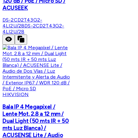
120 dB / PoE / Micro SD /
ACUSEEK
DS-2CD2T43G2-
4LI2U/28
DS-2CD2T43G2-
4LI2U/28
HIKVISION
Bala IP 4 Megapíxel /
Lente Mot. 2.8 a 12 mm /
Dual Light (50 mts IR + 50
mts Luz Blanca) /
ACUSENSE Lite / Audio