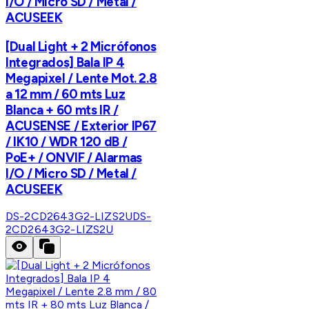
I/O / Micro SD / Metal /
ACUSEEK
[Dual Light + 2 Micrófonos
Integrados] Bala IP 4
Megapixel / Lente Mot. 2.8
a 12 mm / 60 mts Luz
Blanca + 60 mts IR /
ACUSENSE / Exterior IP67
/ IK10 / WDR 120 dB /
PoE+ / ONVIF / Alarmas
I/O / Micro SD / Metal /
ACUSEEK
DS-2CD2643G2-LIZS2U
DS-
2CD2643G2-LIZS2U