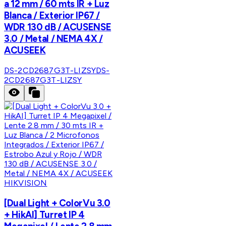
a 12 mm / 60 mts IR + Luz
Blanca / Exterior IP67 /
WDR 130 dB / ACUSENSE
3.0 / Metal / NEMA 4X /
ACUSEEK
DS-2CD2687G3T-LIZSY
DS-
2CD2687G3T-LIZSY
HIKVISION
[Dual Light + ColorVu 3.0
+ HikAI] Turret IP 4