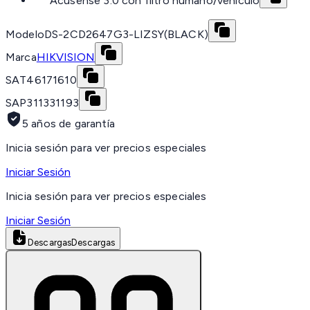
Acusense 3.0 con filtro humano/vehículo
Modelo
DS-2CD2647G3-LIZSY(BLACK)
Marca
HIKVISION
SAT
46171610
SAP
311331193
5 años de garantía
Inicia sesión para ver precios especiales
Iniciar Sesión
Inicia sesión para ver precios especiales
Iniciar Sesión
Descargas
Descargas