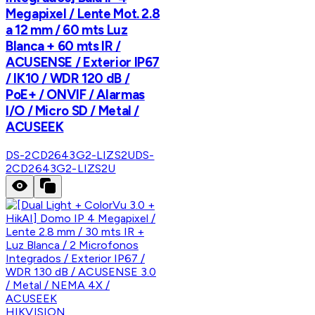
Megapixel / Lente Mot. 2.8
a 12 mm / 60 mts Luz
Blanca + 60 mts IR /
ACUSENSE / Exterior IP67
/ IK10 / WDR 120 dB /
PoE+ / ONVIF / Alarmas
I/O / Micro SD / Metal /
ACUSEEK
DS-2CD2643G2-LIZS2U
DS-
2CD2643G2-LIZS2U
HIKVISION