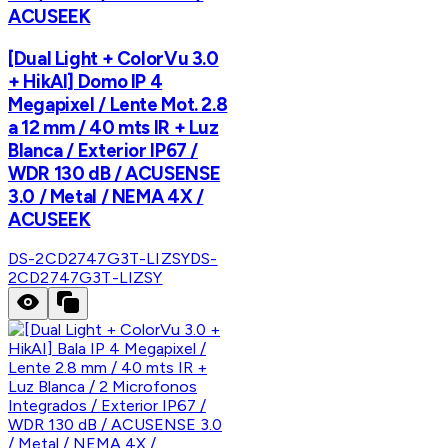
ACUSEEK
[Dual Light + ColorVu 3.0
+ HikAI] Domo IP 4
Megapixel / Lente Mot. 2.8
a 12 mm / 40 mts IR + Luz
Blanca / Exterior IP67 /
WDR 130 dB / ACUSENSE
3.0 / Metal / NEMA 4X /
ACUSEEK
DS-2CD2747G3T-LIZSY
DS-
2CD2747G3T-LIZSY