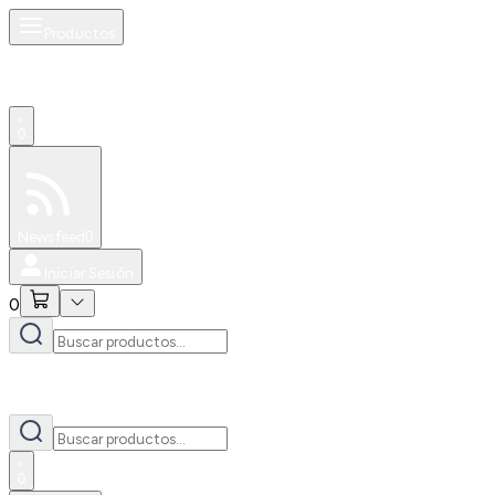
Productos
0
Especiales
Newsfeed
0
Iniciar Sesión
0
0