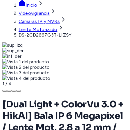
Inicio
Videovigilancia
Cámaras IP y NVRs
Lente Motorizado
DS-2CD2667G3T-LIZSY
1
/
4
[Dual Light + ColorVu 3.0 +
HikAI] Bala IP 6 Megapixel
/ Lente Mot. 2.8 a 12 mm /