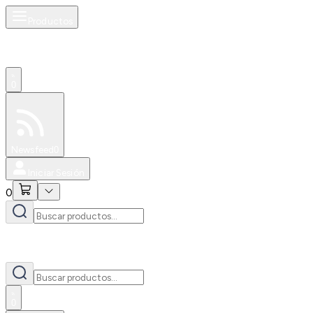
Productos
0
Especiales
Newsfeed
0
Iniciar Sesión
0
0