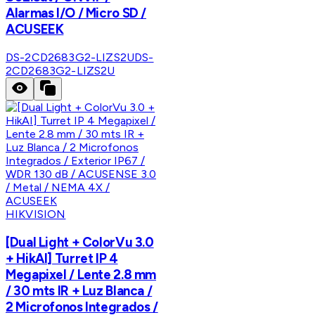
Alarmas I/O / Micro SD /
ACUSEEK
DS-2CD2683G2-LIZS2U
DS-
2CD2683G2-LIZS2U
HIKVISION
[Dual Light + ColorVu 3.0
+ HikAI] Turret IP 4
Megapixel / Lente 2.8 mm
/ 30 mts IR + Luz Blanca /
2 Microfonos Integrados /