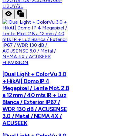
LI2UY/SL
DS-2CD2067G3-
LI2UY/SL
HIKVISION
[Dual Light + ColorVu 3.0
+ HikAI] Domo IP 4
Megapixel / Lente Mot. 2.8
a 12 mm / 40 mts IR + Luz
Blanca / Exterior IP67 /
WDR 130 dB / ACUSENSE
3.0 / Metal / NEMA 4X /
ACUSEEK
[Dual Light + ColorVu 3.0