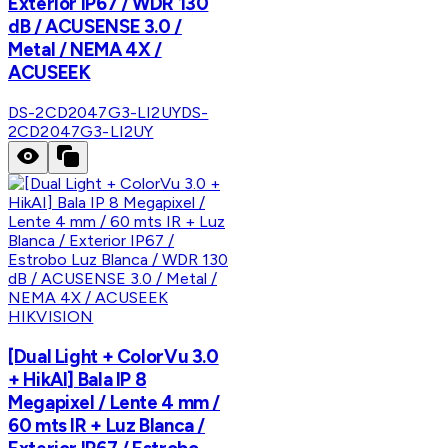
Exterior IP67 / WDR 130
dB / ACUSENSE 3.0 /
Metal / NEMA 4X /
ACUSEEK
DS-2CD2047G3-LI2UY
DS-
2CD2047G3-LI2UY
HIKVISION
[Dual Light + ColorVu 3.0
+ HikAI] Bala IP 8
Megapixel / Lente 4 mm /
60 mts IR + Luz Blanca /