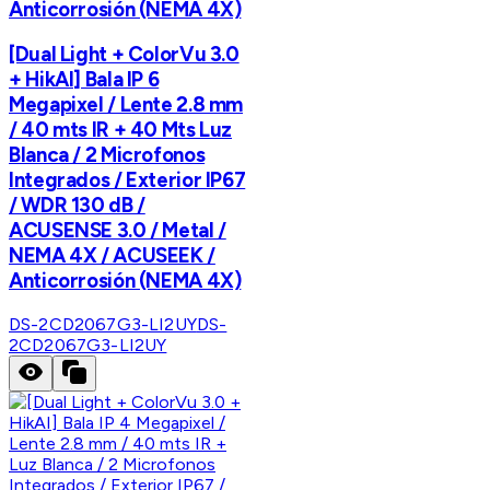
Anticorrosión (NEMA 4X)
[Dual Light + ColorVu 3.0
+ HikAI] Bala IP 6
Megapixel / Lente 2.8 mm
/ 40 mts IR + 40 Mts Luz
Blanca / 2 Microfonos
Integrados / Exterior IP67
/ WDR 130 dB /
ACUSENSE 3.0 / Metal /
NEMA 4X / ACUSEEK /
Anticorrosión (NEMA 4X)
DS-2CD2067G3-LI2UY
DS-
2CD2067G3-LI2UY