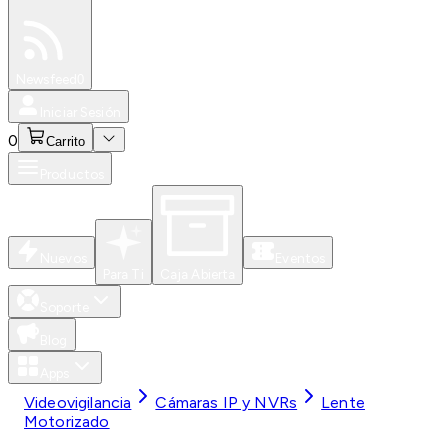
Especiales
Newsfeed
0
Iniciar Sesión
0
Carrito
Productos
Nuevos
Eventos
Para Ti
Caja Abierta
Soporte
Blog
Apps
Videovigilancia
Cámaras IP y NVRs
Lente
Motorizado