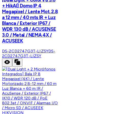
+ HikAI] Domo IP 4
Megapixel / Lente Mot. 2.8
a 12 mm / 40 mts IR + Luz
Blanca / Exterior IP67 /
WDR 130 dB / ACUSENSE
3.0 / Metal / NEMA 4X /
ACUSEEK
DS-2CD2747G3T-LIZSY
DS-
2CD2747G3T-LIZSY
HIKVISION