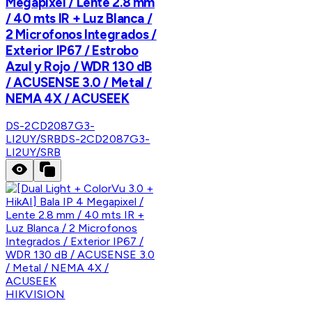
Megapixel / Lente 2.8 mm
/ 40 mts IR + Luz Blanca /
2 Microfonos Integrados /
Exterior IP67 / Estrobo
Azul y Rojo / WDR 130 dB
/ ACUSENSE 3.0 / Metal /
NEMA 4X / ACUSEEK
DS-2CD2087G3-
LI2UY/SRB
DS-2CD2087G3-
LI2UY/SRB
HIKVISION