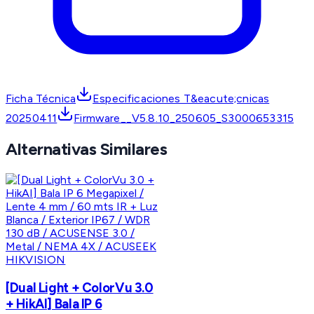
Ficha Técnica
Especificaciones T&eacute;cnicas
20250411
Firmware__V5.8.10_250605_S3000653315
Alternativas Similares
HIKVISION
[Dual Light + ColorVu 3.0
+ HikAI] Bala IP 6