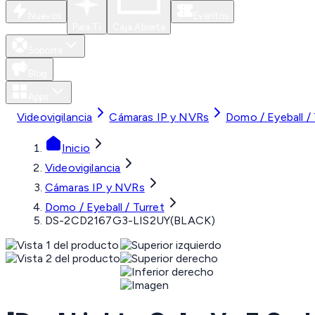
Nuevos
Eventos
Para Ti
Caja Abierta
Soporte
Blog
Apps
Videovigilancia
Cámaras IP y NVRs
Domo / Eyeball / 
Inicio
Videovigilancia
Cámaras IP y NVRs
Domo / Eyeball / Turret
DS-2CD2167G3-LIS2UY(BLACK)