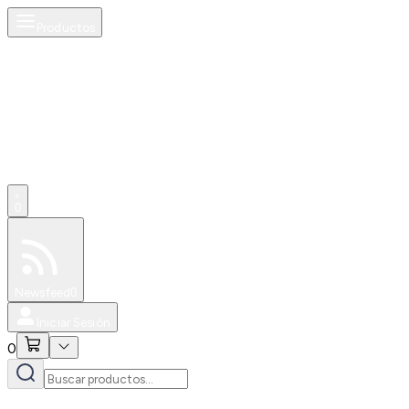
Productos
0
Especiales
Newsfeed
0
Iniciar Sesión
0