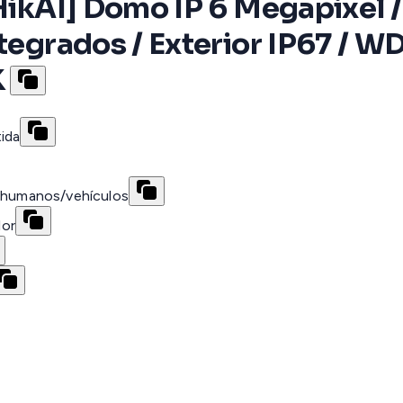
 HikAI] Domo IP 6 Megapixel /
ntegrados / Exterior IP67 / 
K
ida
e humanos/vehículos
lor