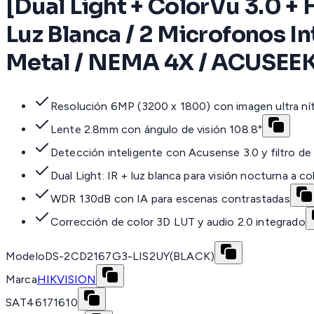
[Dual Light + ColorVu 3.0 +
Luz Blanca / 2 Microfonos I
Metal / NEMA 4X / ACUSEE
Resolución 6MP (3200 x 1800) con imagen ultra nít
Lente 2.8mm con ángulo de visión 108.8°
Detección inteligente con Acusense 3.0 y filtro d
Dual Light: IR + luz blanca para visión nocturna a co
WDR 130dB con IA para escenas contrastadas
Corrección de color 3D LUT y audio 2.0 integrado
Modelo
DS-2CD2167G3-LIS2UY(BLACK)
Marca
HIKVISION
SAT
46171610