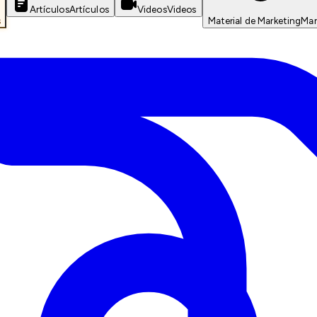
Artículos
Artículos
Videos
Videos
s
Material de Marketing
Mar