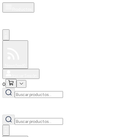
Productos
0
Especiales
Newsfeed
0
Iniciar Sesión
0
0