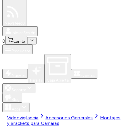
Especiales
Newsfeed
0
Iniciar Sesión
0
Carrito
Productos
Nuevos
Eventos
Para Ti
Caja Abierta
Soporte
Blog
Apps
Videovigilancia
Accesorios Generales
Montajes
y Brackets para Cámaras