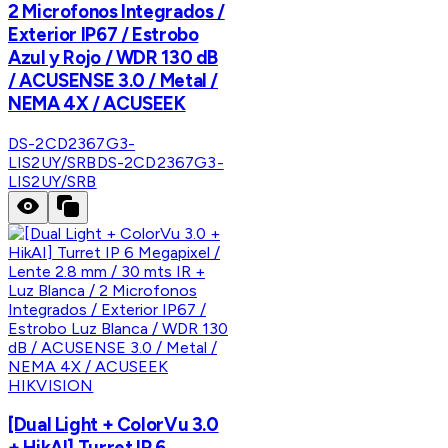
2 Microfonos Integrados /
Exterior IP67 / Estrobo
Azul y Rojo / WDR 130 dB
/ ACUSENSE 3.0 / Metal /
NEMA 4X / ACUSEEK
DS-2CD2367G3-
LIS2UY/SRB
DS-2CD2367G3-
LIS2UY/SRB
HIKVISION
[Dual Light + ColorVu 3.0
+ HikAI] Turret IP 6