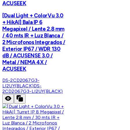
ACUSEEK
[Dual Light + ColorVu 3.0
+ HikAI] Bala IP 6
Megapixel / Lente 2.8 mm
/ 40 mts IR + Luz Blanca /
2 Microfonos Integrados /
Exterior IP67 / WDR 130
dB / ACUSENSE 3.0 /
Metal / NEMA 4X /
ACUSEEK
DS-2CD2067G3-
LI2UY(BLACK)
DS-
2CD2067G3-LI2UY(BLACK)