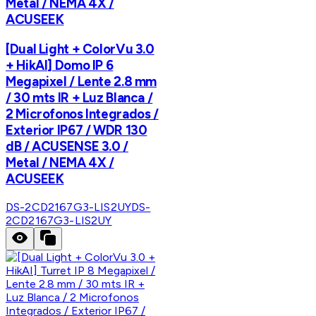
Metal / NEMA 4X /
ACUSEEK
[Dual Light + ColorVu 3.0
+ HikAI] Domo IP 6
Megapixel / Lente 2.8 mm
/ 30 mts IR + Luz Blanca /
2 Microfonos Integrados /
Exterior IP67 / WDR 130
dB / ACUSENSE 3.0 /
Metal / NEMA 4X /
ACUSEEK
DS-2CD2167G3-LIS2UY
DS-
2CD2167G3-LIS2UY