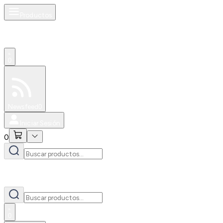
Productos
0
Especiales
Newsfeed
0
Iniciar Sesión
0
0