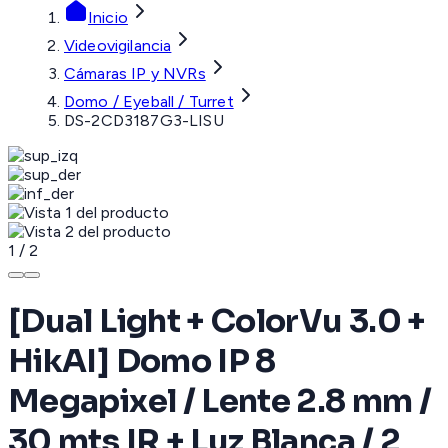
Inicio
Videovigilancia
Cámaras IP y NVRs
Domo / Eyeball / Turret
DS-2CD3187G3-LISU
1
/
2
[Dual Light + ColorVu 3.0 +
HikAI] Domo IP 8
Megapixel / Lente 2.8 mm /
30 mts IR + Luz Blanca / 2