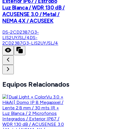
Exterior IP67 / Estrobo
Luz Blanca / WDR 130 dB /
ACUSENSE 3.0 / Metal /
NEMA 4X / ACUSEEK
DS-2CD2387G3-
LIS2UY/SL/4
DS-
2CD2387G3-LIS2UY/SL/4
Equipos Relacionados