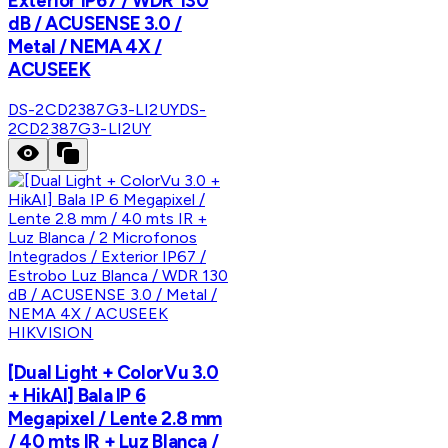
Exterior IP67 / WDR 130
dB / ACUSENSE 3.0 /
Metal / NEMA 4X /
ACUSEEK
DS-2CD2387G3-LI2UY
DS-
2CD2387G3-LI2UY
HIKVISION
[Dual Light + ColorVu 3.0
+ HikAI] Bala IP 6
Megapixel / Lente 2.8 mm
/ 40 mts IR + Luz Blanca /