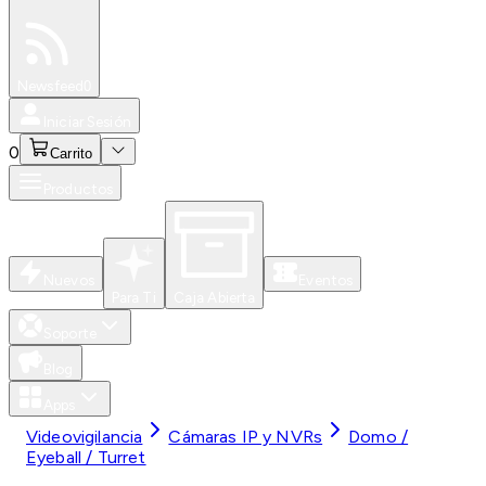
Especiales
Newsfeed
0
Iniciar Sesión
0
Carrito
Productos
Nuevos
Eventos
Para Ti
Caja Abierta
Soporte
Blog
Apps
Videovigilancia
Cámaras IP y NVRs
Domo /
Eyeball / Turret