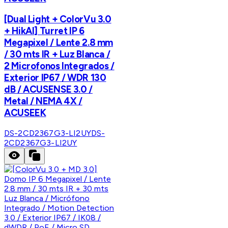
[Dual Light + ColorVu 3.0
+ HikAI] Turret IP 6
Megapixel / Lente 2.8 mm
/ 30 mts IR + Luz Blanca /
2 Microfonos Integrados /
Exterior IP67 / WDR 130
dB / ACUSENSE 3.0 /
Metal / NEMA 4X /
ACUSEEK
DS-2CD2367G3-LI2UY
DS-
2CD2367G3-LI2UY