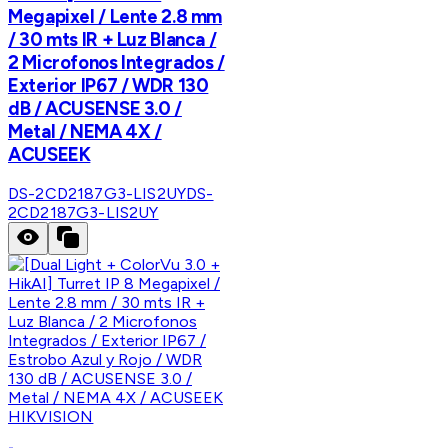
Megapixel / Lente 2.8 mm
/ 30 mts IR + Luz Blanca /
2 Microfonos Integrados /
Exterior IP67 / WDR 130
dB / ACUSENSE 3.0 /
Metal / NEMA 4X /
ACUSEEK
DS-2CD2187G3-LIS2UY
DS-
2CD2187G3-LIS2UY
HIKVISION