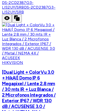
DS-2CD2387G3-
LIS2UY/SRB
DS-2CD2387G3-
LIS2UY/SRB
HIKVISION
[Dual Light + ColorVu 3.0
+ HikAI] Domo IP 6
Megapixel / Lente 2.8 mm
/ 30 mts IR + Luz Blanca /
2 Microfonos Integrados /
Exterior IP67 / WDR 130
dB / ACUSENSE 3.0 /